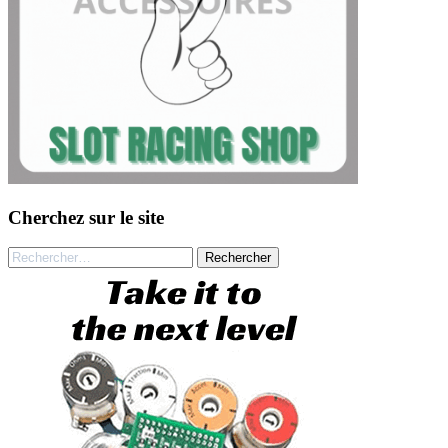
Cherchez sur le site
Rechercher :