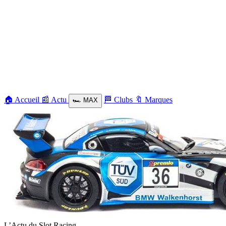
🏠
Accueil
📰
Actu
🏁
Clubs
🔖
Marques
🏎️
MAX
L’Actu du Slot Racing