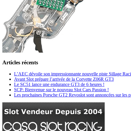
Articles récents
L’AEC dévoile son impressionnante nouvelle piste Sillage Raci
Avant Slot prépare l’arrivée de la Corvette Z06R GT3
Le SC51 lance une endurance GT3 de 6 heures !
SCP: Bienvenue sur le nouveau Slot Cars Passion !
Les prochaines Porsche GT2 Revoslot sont annoncées sur les pis