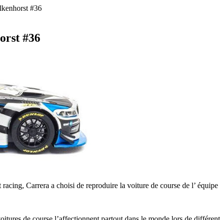
kenhorst #36
rst #36
racing, Carrera a choisi de reproduire la voiture de course de l’ équi
tures de course l’affectionnent partout dans le monde lors de différen