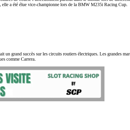
4, elle a été élue vice-championne lors de la BMW M235i Racing Cup.
 un grand succès sur les circuits routiers électriques. Les grandes mar
ques comme Carrera.