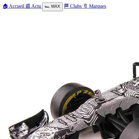
🏠
Accueil
📰
Actu
🏁
Clubs
🔖
Marques
🏎️
MAX