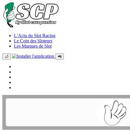
L’Actu du Slot Racing
Le Coin des Sloteurs
Les Marques de Slot
🌙
📲