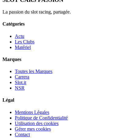
La passion du slot racing, partagée.
Catégories
Actu
Les Clubs
Matériel
Marques
Toutes les Marques
Carrera
Slot.it
NSR
Légal
Mentions Légales
Politique de Confidentialité
Utilisation des cookies
Gérer mes cookies
Contact