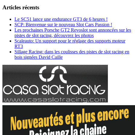
Articles récents
Le SC51 lance une endurance GT3 de 6 heures !
SCP: Bienvenue sur le nouveau Slot Cars Passion !
Les prochaines Porsche GT2 Revoslot sont annoncées sur les
pistes de slot racing, découvrez les photos
Scaleauto: Un support pour le réglage des supports moteur
RT3
Sillage Racing: dans les coulisses des pistes de slot racing en
bois signées David Caille