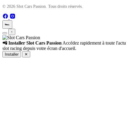
© 2026 Slot Cars Passion. Tous droits réservés.
🏎️
↑
📲 Installer Slot Cars Passion
Accédez rapidement à toute l'actu
slot racing depuis votre écran d'accueil.
Installer
✕