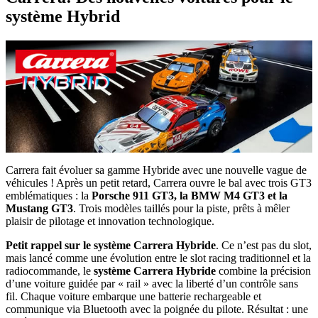
système Hybrid
Carrera fait évoluer sa gamme Hybride avec une nouvelle vague de
véhicules ! Après un petit retard, Carrera ouvre le bal avec trois GT3
emblématiques : la
Porsche 911 GT3, la BMW M4 GT3 et la
Mustang GT3
. Trois modèles taillés pour la piste, prêts à mêler
plaisir de pilotage et innovation technologique.
Petit rappel sur le système Carrera Hybride
. Ce n’est pas du slot,
mais lancé comme une évolution entre le slot racing traditionnel et la
radiocommande, le
système Carrera Hybride
combine la précision
d’une voiture guidée par « rail » avec la liberté d’un contrôle sans
fil. Chaque voiture embarque une batterie rechargeable et
communique via Bluetooth avec la poignée du pilote. Résultat : une