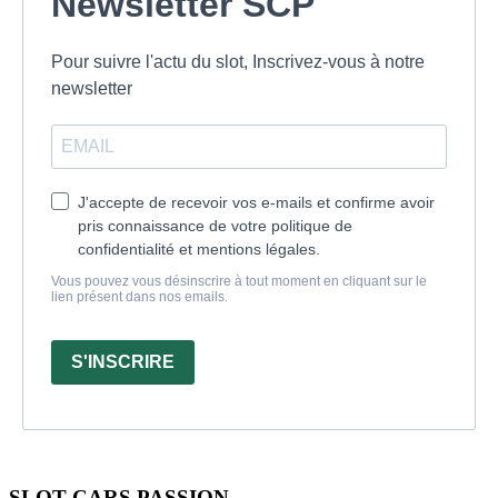
Newsletter SCP
Pour suivre l'actu du slot, Inscrivez-vous à notre
newsletter
J'accepte de recevoir vos e-mails et confirme avoir
pris connaissance de votre politique de
confidentialité et mentions légales.
Vous pouvez vous désinscrire à tout moment en cliquant sur le
lien présent dans nos emails.
S'INSCRIRE
SLOT CARS PASSION