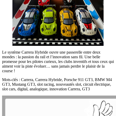
Le système Carrera Hybride ouvre une passerelle entre deux
mondes : la passion du rail et l’innovation sans fil. Une belle
promesse pour les pilotes curieux, les clubs inventifs et tous ceux qui
aiment voir la piste évoluer… sans jamais perdre le plaisir de la
course !
Mots-clés : Carrera, Carrera Hybride, Porsche 911 GT3, BMW M4
GT3, Mustang GT3, slot racing, nouveautés slot, circuit électrique,
slot cars, digital, analogique, innovation Carrera, GT3