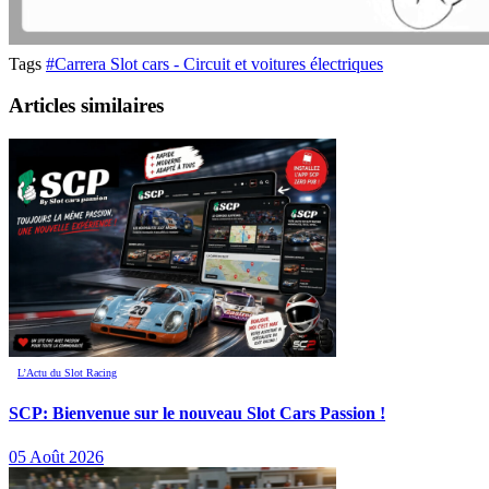
Tags
#Carrera Slot cars - Circuit et voitures électriques
Articles similaires
L’Actu du Slot Racing
SCP: Bienvenue sur le nouveau Slot Cars Passion !
05 Août 2026