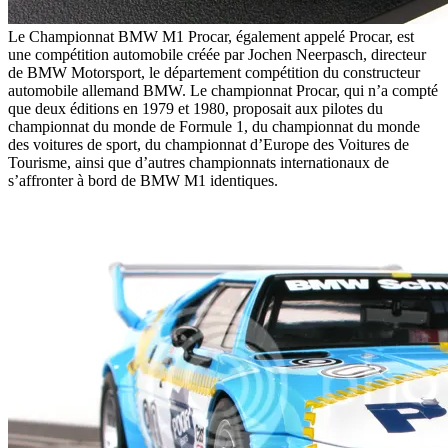
Le Championnat BMW M1 Procar, également appelé Procar, est
une compétition automobile créée par Jochen Neerpasch, directeur
de BMW Motorsport, le département compétition du constructeur
automobile allemand BMW. Le championnat Procar, qui n’a compté
que deux éditions en 1979 et 1980, proposait aux pilotes du
championnat du monde de Formule 1, du championnat du monde
des voitures de sport, du championnat d’Europe des Voitures de
Tourisme, ainsi que d’autres championnats internationaux de
s’affronter à bord de BMW M1 identiques.