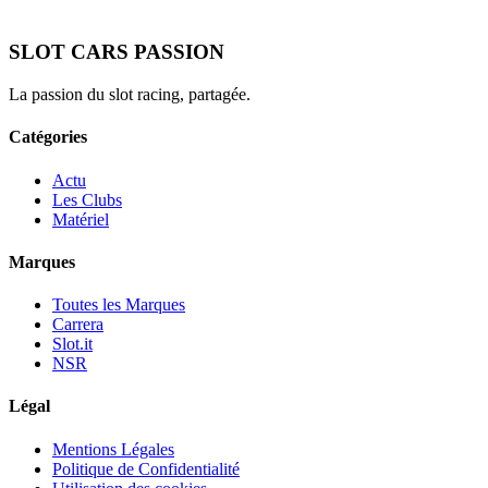
SLOT CARS PASSION
La passion du slot racing, partagée.
Catégories
Actu
Les Clubs
Matériel
Marques
Toutes les Marques
Carrera
Slot.it
NSR
Légal
Mentions Légales
Politique de Confidentialité