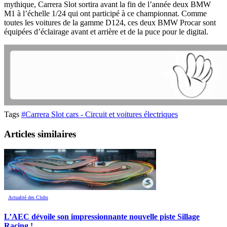
mythique, Carrera Slot sortira avant la fin de l’année deux BMW
M1 à l’échelle 1/24 qui ont participé à ce championnat. Comme
toutes les voitures de la gamme D124, ces deux BMW Procar sont
équipées d’éclairage avant et arrière et de la puce pour le digital.
Tags
#Carrera Slot cars - Circuit et voitures électriques
Articles similaires
Actualité des Clubs
L’AEC dévoile son impressionnante nouvelle piste Sillage
Racing !