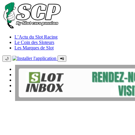
L’Actu du Slot Racing
Le Coin des Sloteurs
Les Marques de Slot
🌙
📲