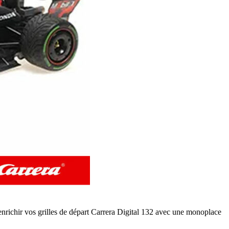
enrichir vos grilles de départ Carrera Digital 132 avec une monoplace