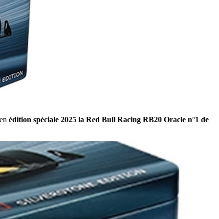
 en
édition spéciale 2025 la Red Bull Racing RB20 Oracle n°1 de