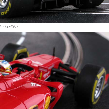
» (27496)