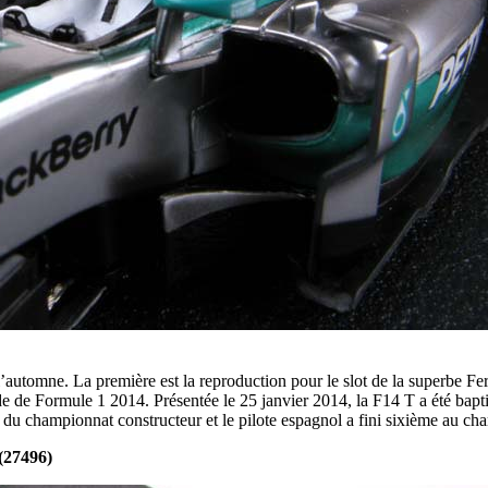
nt l’automne. La première est la reproduction pour le slot de la superbe
 Formule 1 2014. Présentée le 25 janvier 2014, la F14 T a été baptisée 
e du championnat constructeur et le pilote espagnol a fini sixième au ch
27496)