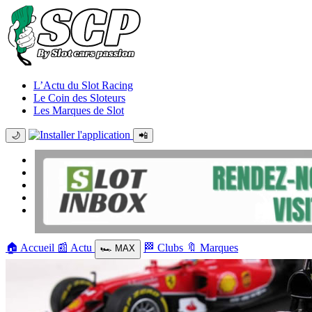
L’Actu du Slot Racing
Le Coin des Sloteurs
Les Marques de Slot
🌙
📲
🏠
Accueil
📰
Actu
🏁
Clubs
🔖
Marques
🏎️
MAX