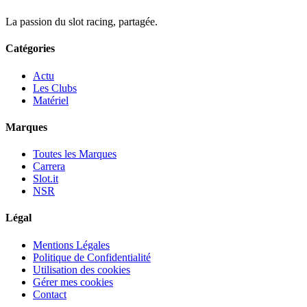
La passion du slot racing, partagée.
Catégories
Actu
Les Clubs
Matériel
Marques
Toutes les Marques
Carrera
Slot.it
NSR
Légal
Mentions Légales
Politique de Confidentialité
Utilisation des cookies
Gérer mes cookies
Contact