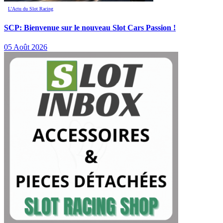
L’Actu du Slot Racing
SCP: Bienvenue sur le nouveau Slot Cars Passion !
05 Août 2026