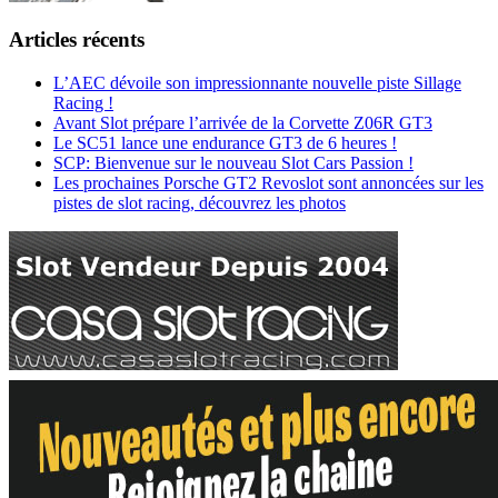
Articles récents
L’AEC dévoile son impressionnante nouvelle piste Sillage
Racing !
Avant Slot prépare l’arrivée de la Corvette Z06R GT3
Le SC51 lance une endurance GT3 de 6 heures !
SCP: Bienvenue sur le nouveau Slot Cars Passion !
Les prochaines Porsche GT2 Revoslot sont annoncées sur les
pistes de slot racing, découvrez les photos