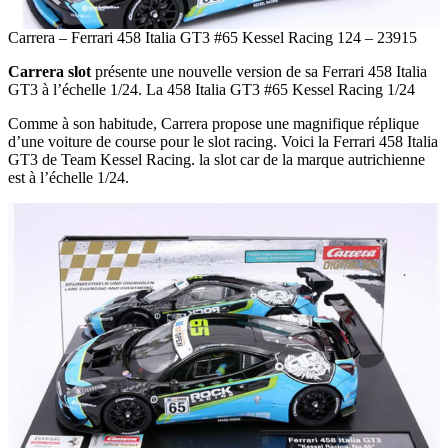
Carrera – Ferrari 458 Italia GT3 #65 Kessel Racing 124 – 23915
Carrera slot
présente une nouvelle version de sa Ferrari 458 Italia
GT3 à l’échelle 1/24. La 458 Italia GT3 #65 Kessel Racing 1/24
Comme à son habitude, Carrera propose une magnifique réplique
d’une voiture de course pour le slot racing. Voici la Ferrari 458 Italia
GT3 de Team Kessel Racing. la slot car de la marque autrichienne
est à l’échelle 1/24.