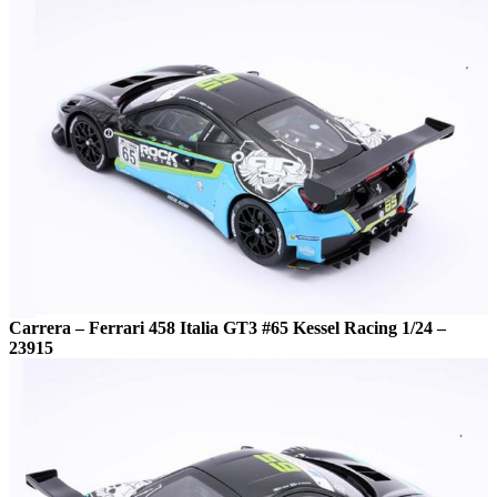
Carrera – Ferrari 458 Italia GT3 #65 Kessel Racing 1/24 –
23915