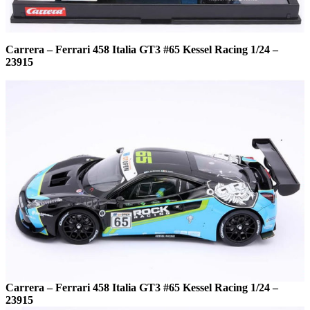
Carrera – Ferrari 458 Italia GT3 #65 Kessel Racing 1/24 –
23915
Carrera – Ferrari 458 Italia GT3 #65 Kessel Racing 1/24 –
23915