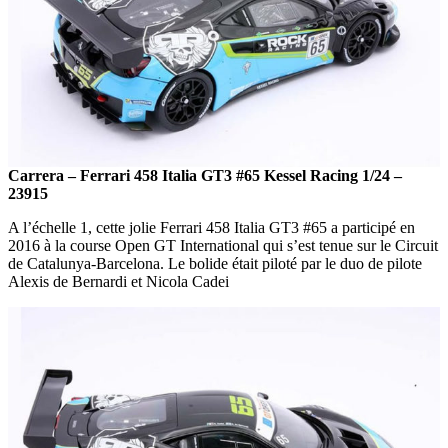
Carrera – Ferrari 458 Italia GT3 #65 Kessel Racing 1/24 –
23915
A l’échelle 1, cette jolie Ferrari 458 Italia GT3 #65 a participé en
2016 à la course Open GT International qui s’est tenue sur le Circuit
de Catalunya-Barcelona. Le bolide était piloté par le duo de pilote
Alexis de Bernardi et Nicola Cadei