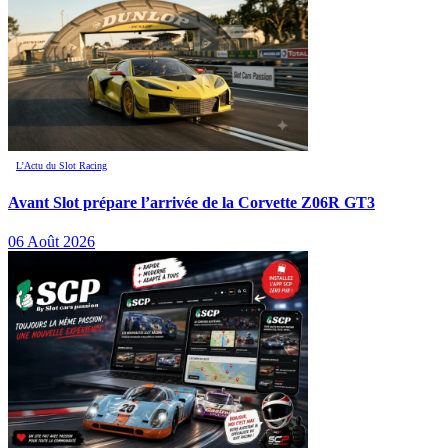
L’Actu du Slot Racing
Avant Slot prépare l’arrivée de la Corvette Z06R GT3
06 Août 2026