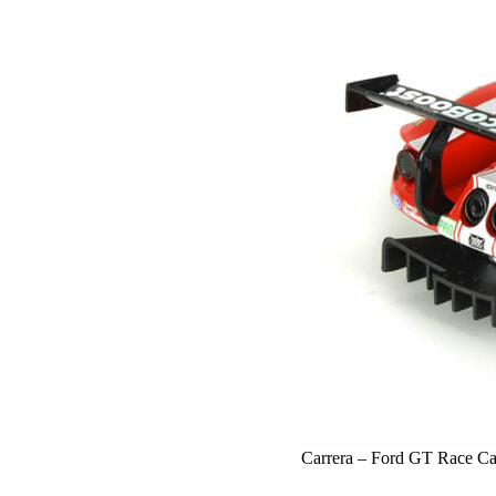
Carrera – Ford GT Race C