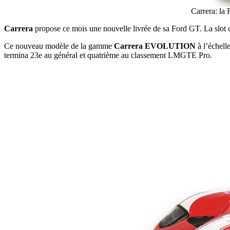
Carrera: l
Carrera
propose ce mois une nouvelle livrée de sa Ford GT. La slot 
Ce nouveau modèle de la gamme
Carrera EVOLUTION
à l’échelle
termina 23e au général et quatrième au classement LMGTE Pro.