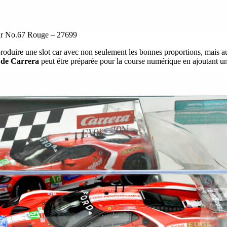
ar No.67 Rouge – 27699
roduire une slot car avec non seulement les bonnes proportions, mais aus
r de Carrera
peut être préparée pour la course numérique en ajoutant 