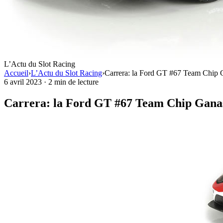
L’Actu du Slot Racing
Accueil
›
L’Actu du Slot Racing
›
Carrera: la Ford GT #67 Team Chip 
6 avril 2023
·
2 min de lecture
Carrera: la Ford GT #67 Team Chip Gana