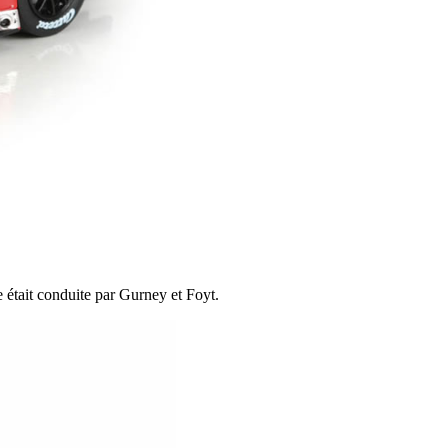
e était conduite par Gurney et Foyt.