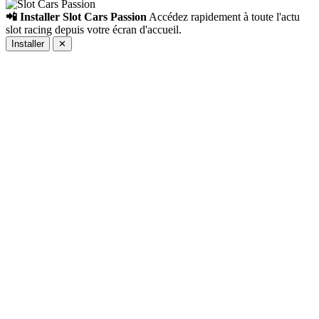
📲 Installer Slot Cars Passion
Accédez rapidement à toute l'actu
slot racing depuis votre écran d'accueil.
Installer
✕