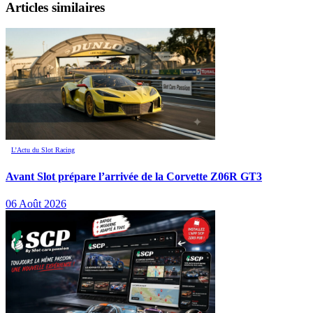
Articles similaires
L’Actu du Slot Racing
Avant Slot prépare l’arrivée de la Corvette Z06R GT3
06 Août 2026