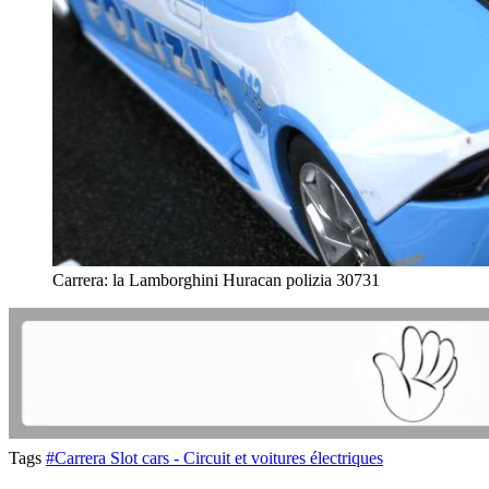
Carrera: la Lamborghini Huracan polizia 30731
Tags
#Carrera Slot cars - Circuit et voitures électriques