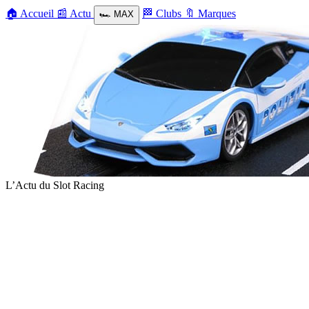
🏠
Accueil
📰
Actu
🏁
Clubs
🔖
Marques
🏎️
MAX
L’Actu du Slot Racing