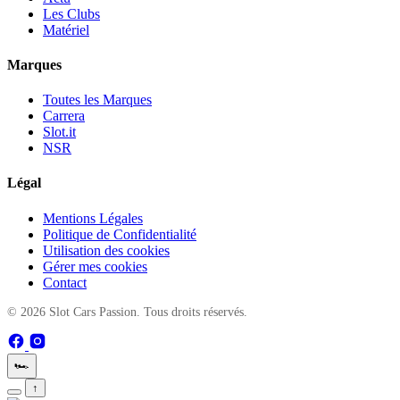
Les Clubs
Matériel
Marques
Toutes les Marques
Carrera
Slot.it
NSR
Légal
Mentions Légales
Politique de Confidentialité
Utilisation des cookies
Gérer mes cookies
Contact
© 2026 Slot Cars Passion. Tous droits réservés.
🏎️
↑