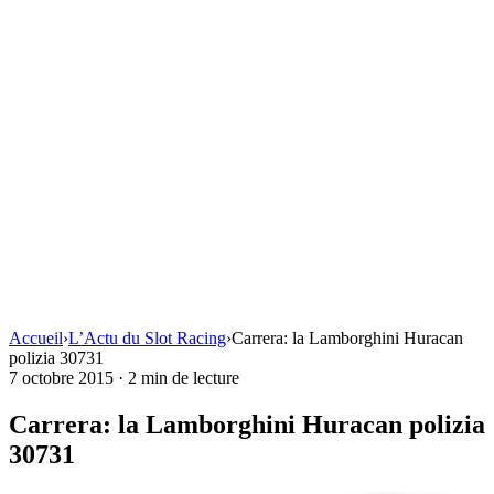
Accueil
›
L’Actu du Slot Racing
›
Carrera: la Lamborghini Huracan
polizia 30731
7 octobre 2015
·
2 min de lecture
Carrera: la Lamborghini Huracan polizia
30731