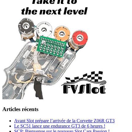
Articles récents
Avant Slot prépare l’arrivée de la Corvette Z06R GT3
Le SC51 lance une endurance GT3 de 6 heures !
SCP: Bienvenue sur le nouveau Slot Cars Passion !