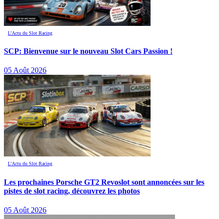
L’Actu du Slot Racing
SCP: Bienvenue sur le nouveau Slot Cars Passion !
05 Août 2026
L’Actu du Slot Racing
Les prochaines Porsche GT2 Revoslot sont annoncées sur les
pistes de slot racing, découvrez les photos
05 Août 2026