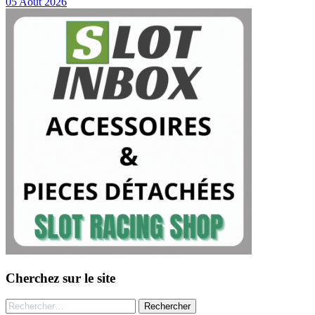
05 Août 2026
Cherchez sur le site
Rechercher :