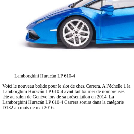
Lamborghini Huracán LP 610-4
Voici le nouveau bolide pour le slot de chez Carrera. A l’échelle 1 la
Lamborghini Huracán LP 610-4 avait fait tourner de nombreuses
tète au salon de Genève lors de sa présentation en 2014. La
Lamborghini Huracán LP 610-4 Carrera sortira dans la catégorie
D132 au mois de mai 2016.