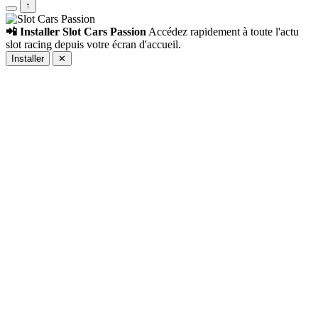
↑
📲 Installer Slot Cars Passion
Accédez rapidement à toute l'actu
slot racing depuis votre écran d'accueil.
Installer
✕