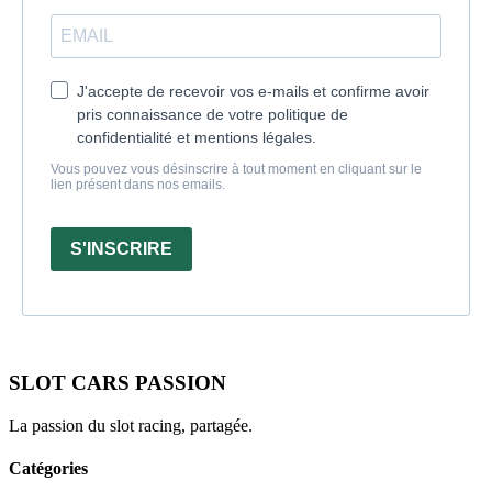
J'accepte de recevoir vos e-mails et confirme avoir
pris connaissance de votre politique de
confidentialité et mentions légales.
Vous pouvez vous désinscrire à tout moment en cliquant sur le
lien présent dans nos emails.
S'INSCRIRE
SLOT CARS PASSION
La passion du slot racing, partagée.
Catégories