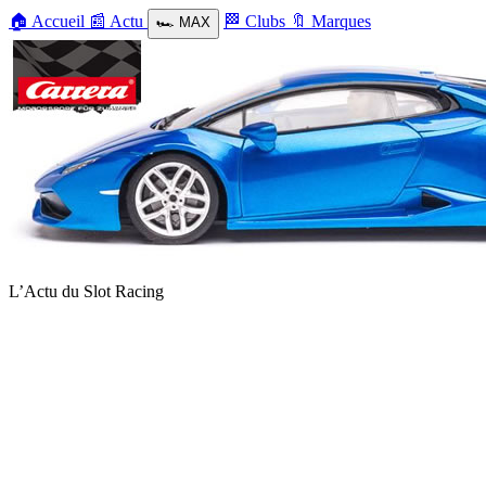
🏠
Accueil
📰
Actu
🏁
Clubs
🔖
Marques
🏎️
MAX
L’Actu du Slot Racing