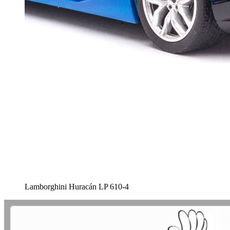
Lamborghini Huracán LP 610-4