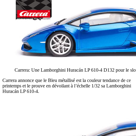
Carrera: Une Lamborghini Huracán LP 610-4 D132 pour le slo
Carrera annonce que le Bleu métallisé est la couleur tendance de ce
printemps et le prouve en dévoilant à l’échelle 1/32 sa Lamborghini
Huracán LP 610-4.