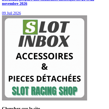
novembre 2026
09 Juil 2026
Cherchez sur le site