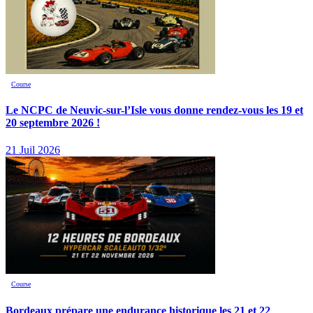
Course
Le NCPC de Neuvic-sur-l’Isle vous donne rendez-vous les 19 et
20 septembre 2026 !
21 Juil 2026
Course
Bordeaux prépare une endurance historique les 21 et 22