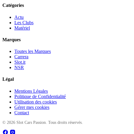
Catégories
Actu
Les Clubs
Matériel
Marques
Toutes les Marques
Carrera
Slot.it
NSR
Légal
Mentions Légales
Politique de Confidentialité
Utilisation des cookies
Gérer mes cookies
Contact
© 2026 Slot Cars Passion. Tous droits réservés.