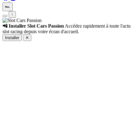
🏎️
↑
📲 Installer Slot Cars Passion
Accédez rapidement à toute l'actu
slot racing depuis votre écran d'accueil.
Installer
✕