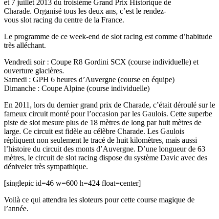
et 7 juillet 2013 du troisième Grand Prix Historique de
Charade. Organisé tous les deux ans, c’est le rendez-
vous slot racing du centre de la France.
Le programme de ce week-end de slot racing est comme d’habitude
très alléchant.
Vendredi soir : Coupe R8 Gordini SCX (course individuelle) et
ouverture glacières.
Samedi : GPH 6 heures d’Auvergne (course en équipe)
Dimanche : Coupe Alpine (course individuelle)
En 2011, lors du dernier grand prix de Charade, c’était déroulé sur le
fameux circuit monté pour l’occasion par les Gaulois. Cette superbe
piste de slot mesure plus de 18 mètres de long par huit mètres de
large. Ce circuit est fidèle au célèbre Charade. Les Gaulois
répliquent non seulement le tracé de huit kilomètres, mais aussi
l’histoire du circuit des monts d’Auvergne. D’une longueur de 63
mètres, le circuit de slot racing dispose du système Davic avec des
déniveler très sympathique.
[singlepic id=46 w=600 h=424 float=center]
Voilà ce qui attendra les sloteurs pour cette course magique de
l’année.