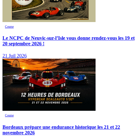
Course
Le NCPC de Neuvic-sur-l’Isle vous donne rendez-vous les 19 et
20 septembre 2026 !
21 Juil 2026
Course
Bordeaux prépare une endurance historique les 21 et 22
novembre 2026