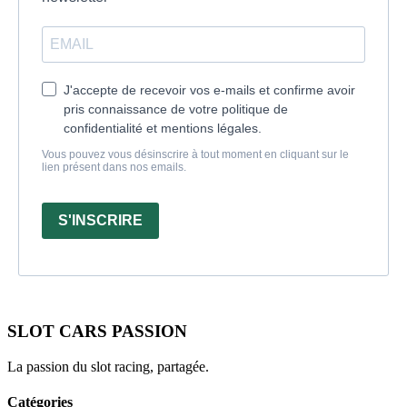
J'accepte de recevoir vos e-mails et confirme avoir
pris connaissance de votre politique de
confidentialité et mentions légales.
Vous pouvez vous désinscrire à tout moment en cliquant sur le
lien présent dans nos emails.
S'INSCRIRE
SLOT CARS PASSION
La passion du slot racing, partagée.
Catégories