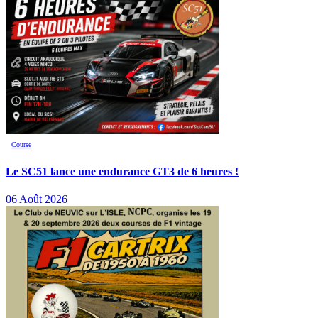
Course
Le SC51 lance une endurance GT3 de 6 heures !
06 Août 2026