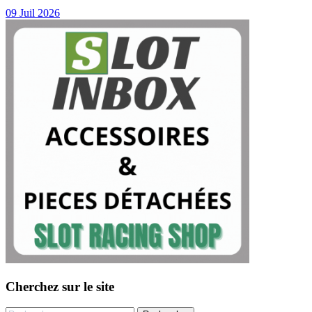
09 Juil 2026
Cherchez sur le site