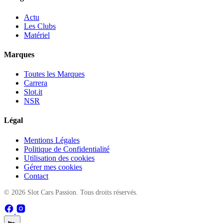
Actu
Les Clubs
Matériel
Marques
Toutes les Marques
Carrera
Slot.it
NSR
Légal
Mentions Légales
Politique de Confidentialité
Utilisation des cookies
Gérer mes cookies
Contact
© 2026 Slot Cars Passion. Tous droits réservés.
🏎️