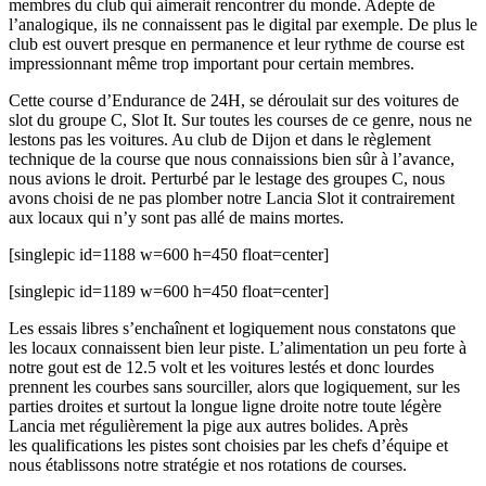
membres du club qui aimerait rencontrer du monde. Adepte de
l’analogique, ils ne connaissent pas le digital par exemple. De plus le
club est ouvert presque en permanence et leur rythme de course est
impressionnant même trop important pour certain membres.
Cette course d’Endurance de 24H, se déroulait sur des voitures de
slot du groupe C, Slot It. Sur toutes les courses de ce genre, nous ne
lestons pas les voitures. Au club de Dijon et dans le règlement
technique de la course que nous connaissions bien sûr à l’avance,
nous avions le droit. Perturbé par le lestage des groupes C, nous
avons choisi de ne pas plomber notre Lancia Slot it contrairement
aux locaux qui n’y sont pas allé de mains mortes.
[singlepic id=1188 w=600 h=450 float=center]
[singlepic id=1189 w=600 h=450 float=center]
Les essais libres s’enchaînent et logiquement nous constatons que
les locaux connaissent bien leur piste. L’alimentation un peu forte à
notre gout est de 12.5 volt et les voitures lestés et donc lourdes
prennent les courbes sans sourciller, alors que logiquement, sur les
parties droites et surtout la longue ligne droite notre toute légère
Lancia met régulièrement la pige aux autres bolides. Après
les qualifications les pistes sont choisies par les chefs d’équipe et
nous établissons notre stratégie et nos rotations de courses.