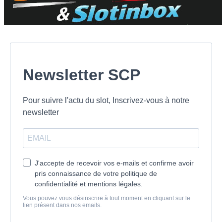
Newsletter SCP
Pour suivre l'actu du slot, Inscrivez-vous à notre
newsletter
J'accepte de recevoir vos e-mails et confirme avoir
pris connaissance de votre politique de
confidentialité et mentions légales.
Vous pouvez vous désinscrire à tout moment en cliquant sur le
lien présent dans nos emails.