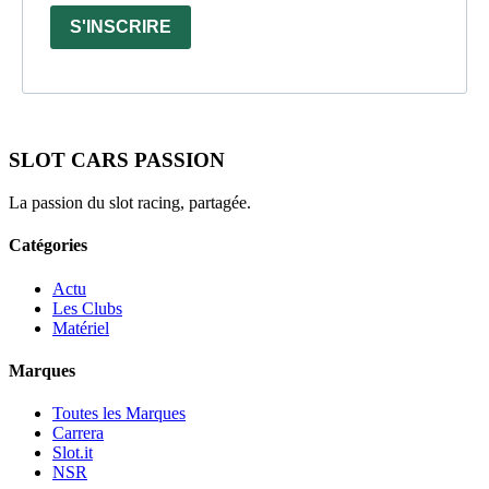
S'INSCRIRE
SLOT CARS PASSION
La passion du slot racing, partagée.
Catégories
Actu
Les Clubs
Matériel
Marques
Toutes les Marques
Carrera
Slot.it
NSR