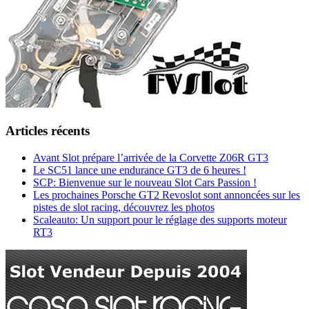
Articles récents
Avant Slot prépare l’arrivée de la Corvette Z06R GT3
Le SC51 lance une endurance GT3 de 6 heures !
SCP: Bienvenue sur le nouveau Slot Cars Passion !
Les prochaines Porsche GT2 Revoslot sont annoncées sur les
pistes de slot racing, découvrez les photos
Scaleauto: Un support pour le réglage des supports moteur
RT3