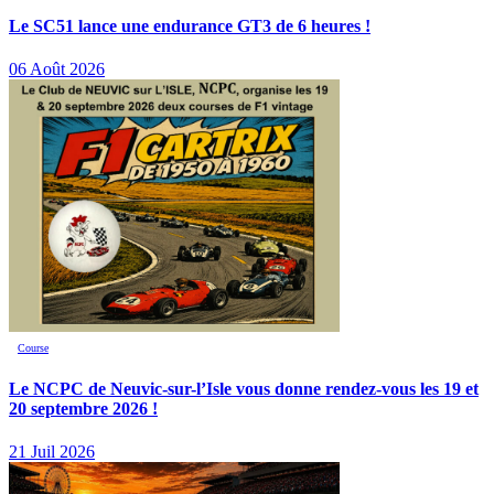
Le SC51 lance une endurance GT3 de 6 heures !
06 Août 2026
Course
Le NCPC de Neuvic-sur-l’Isle vous donne rendez-vous les 19 et
20 septembre 2026 !
21 Juil 2026