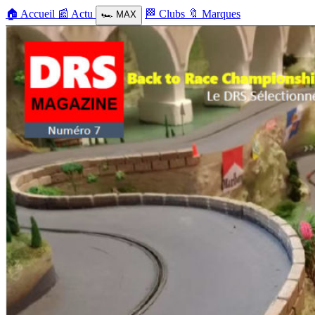
🏠
Accueil
📰
Actu
🏁
Clubs
🔖
Marques
🏎️
MAX