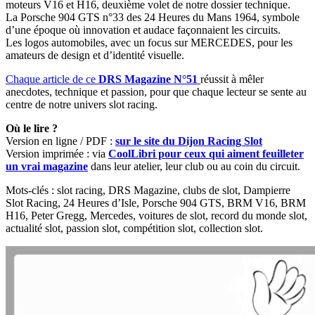
moteurs V16 et H16, deuxième volet de notre dossier technique.
La Porsche 904 GTS n°33 des 24 Heures du Mans 1964, symbole
d’une époque où innovation et audace façonnaient les circuits.
Les logos automobiles, avec un focus sur MERCEDES, pour les
amateurs de design et d’identité visuelle.
Chaque article de ce
DRS Magazine N°51
réussit à mêler
anecdotes, technique et passion, pour que chaque lecteur se sente au
centre de notre univers slot racing.
Où le lire ?
Version en ligne / PDF :
sur le site du Dijon Racing Slot
Version imprimée : via
CoolLibri pour ceux qui aiment feuilleter
un vrai magazine
dans leur atelier, leur club ou au coin du circuit.
Mots-clés : slot racing, DRS Magazine, clubs de slot, Dampierre
Slot Racing, 24 Heures d’Isle, Porsche 904 GTS, BRM V16, BRM
H16, Peter Gregg, Mercedes, voitures de slot, record du monde slot,
actualité slot, passion slot, compétition slot, collection slot.