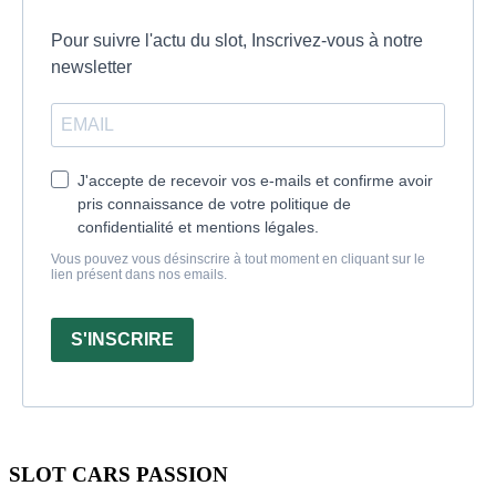
Pour suivre l'actu du slot, Inscrivez-vous à notre
newsletter
J'accepte de recevoir vos e-mails et confirme avoir
pris connaissance de votre politique de
confidentialité et mentions légales.
Vous pouvez vous désinscrire à tout moment en cliquant sur le
lien présent dans nos emails.
S'INSCRIRE
SLOT CARS PASSION