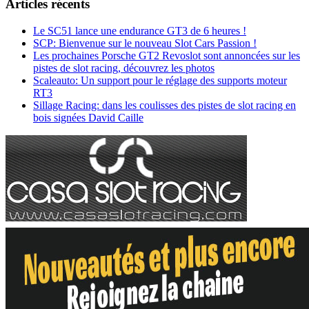
Articles récents
Le SC51 lance une endurance GT3 de 6 heures !
SCP: Bienvenue sur le nouveau Slot Cars Passion !
Les prochaines Porsche GT2 Revoslot sont annoncées sur les
pistes de slot racing, découvrez les photos
Scaleauto: Un support pour le réglage des supports moteur
RT3
Sillage Racing: dans les coulisses des pistes de slot racing en
bois signées David Caille