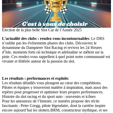
Élection de la plus belle Slot Car de l’Année 2025
L’actualité des clubs : rendez-vous incontournables
: Le DRS
n’oublie pas les événements phares des clubs. Découvrez le
dynamisme du Dampierre Slot Racing et revivez les 24 Heures
d’Isle, moments forts où technique et adrénaline se mêlent sur la
piste. Ces rendez-vous rappellent à quel point notre communauté est
vivante et fédérée autour de la passion du slot.
Les résultats : performances et exploits
:
Les résultats détaillés vous plongent au cœur des compétitions.
Pilotes et équipes y trouveront matière à inspiration, mais aussi des
repères pour progresser et optimiser leurs propres performances.
Histoire du slot racing et du sport auto : souvenirs et icônes
Pour les amoureux de l’histoire, ce numéro propose des récits
fascinants : Peter Gregg, pilote légendaire, dont la carrière inspire
encore aujourd’hui les slotters.BRM, constructeur mythique, et ses