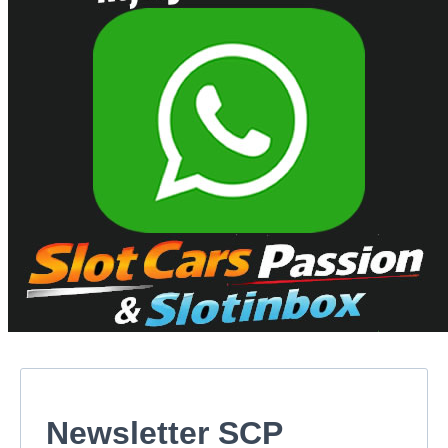
Newsletter SCP