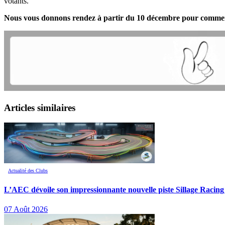
votants.
Nous vous donnons rendez à partir du 10 décembre pour commen
Articles similaires
Actualité des Clubs
L’AEC dévoile son impressionnante nouvelle piste Sillage Racing
07 Août 2026