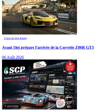
L’Actu du Slot Racing
Avant Slot prépare l’arrivée de la Corvette Z06R GT3
06 Août 2026