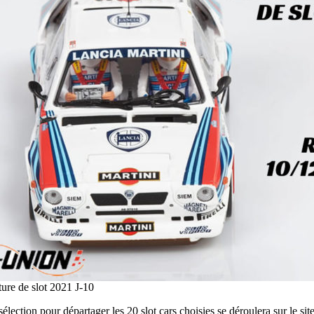
iture de slot 2021 J-10
élection pour départager les 20 slot cars choisies se déroulera sur le site