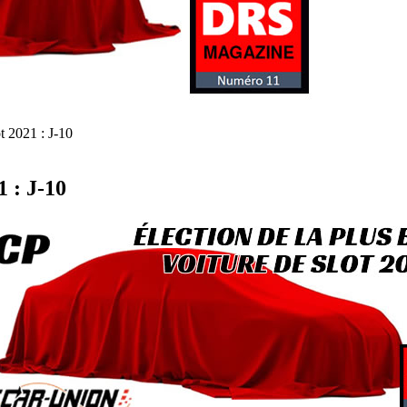
ot 2021 : J-10
1 : J-10