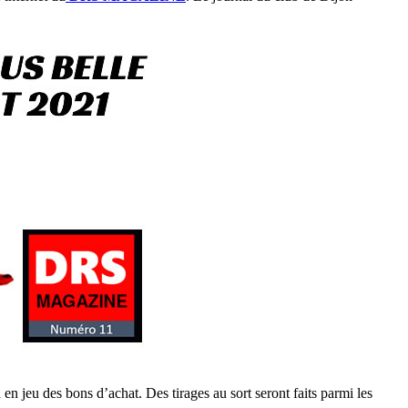
en jeu des bons d’achat. Des tirages au sort seront faits parmi les