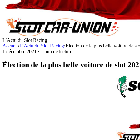
L’Actu du Slot Racing
Accueil
›
L’Actu du Slot Racing
›
Élection de la plus belle voiture de sl
1 décembre 2021
·
1 min de lecture
Élection de la plus belle voiture de slot 202