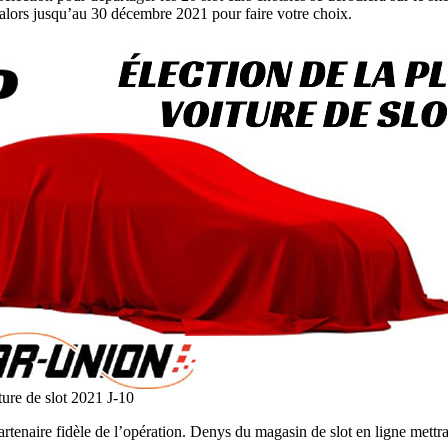
 alors jusqu’au 30 décembre 2021 pour faire votre choix.
iture de slot 2021 J-10
artenaire fidèle de l’opération. Denys du magasin de slot en ligne mettra 