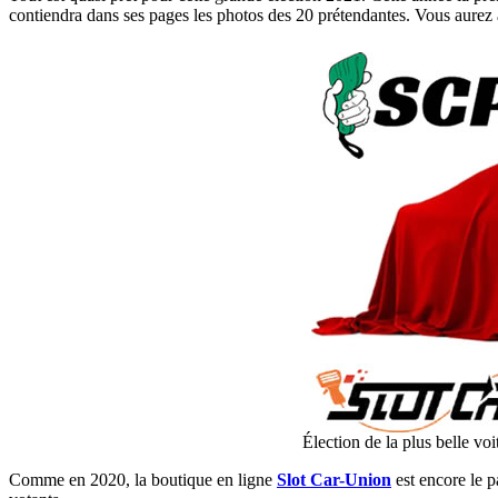
contiendra dans ses pages les photos des 20 prétendantes. Vous aurez
Élection de la plus belle vo
Comme en 2020, la boutique en ligne
Slot Car-Union
est encore le p