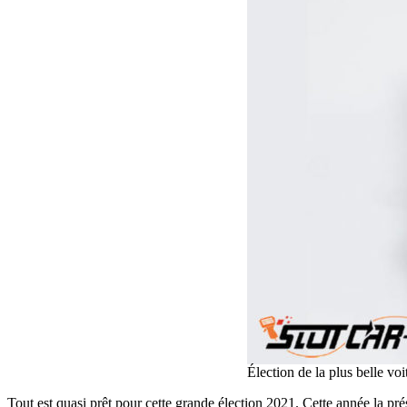
Élection de la plus belle vo
Tout est quasi prêt pour cette grande élection 2021. Cette année la prés