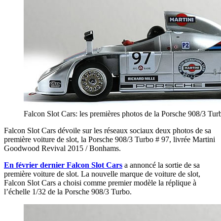
Falcon Slot Cars: les premières photos de la Porsche 908/3 Tur
Falcon Slot Cars dévoile sur les réseaux sociaux deux photos de sa
première voiture de slot, la Porsche 908/3 Turbo # 97, livrée Martini
Goodwood Revival 2015 / Bonhams.
En février dernier Falcon Slot Cars
a annoncé la sortie de sa
première voiture de slot. La nouvelle marque de voiture de slot,
Falcon Slot Cars a choisi comme premier modèle la réplique à
l’échelle 1/32 de la Porsche 908/3 Turbo.