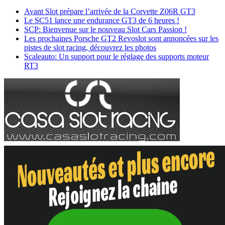
Avant Slot prépare l’arrivée de la Corvette Z06R GT3
Le SC51 lance une endurance GT3 de 6 heures !
SCP: Bienvenue sur le nouveau Slot Cars Passion !
Les prochaines Porsche GT2 Revoslot sont annoncées sur les
pistes de slot racing, découvrez les photos
Scaleauto: Un support pour le réglage des supports moteur
RT3