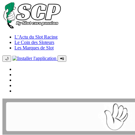
L’Actu du Slot Racing
Le Coin des Sloteurs
Les Marques de Slot
🌙
📲