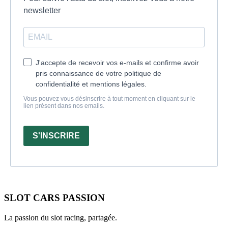
newsletter
J'accepte de recevoir vos e-mails et confirme avoir
pris connaissance de votre politique de
confidentialité et mentions légales.
Vous pouvez vous désinscrire à tout moment en cliquant sur le
lien présent dans nos emails.
S'INSCRIRE
SLOT CARS PASSION
La passion du slot racing, partagée.