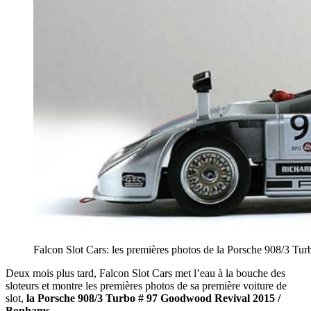
Falcon Slot Cars: les premières photos de la Porsche 908/3 Tur
Deux mois plus tard, Falcon Slot Cars met l’eau à la bouche des
sloteurs et montre les premières photos de sa première voiture de
slot,
la Porsche 908/3 Turbo # 97 Goodwood Revival 2015 /
Bonhams
.