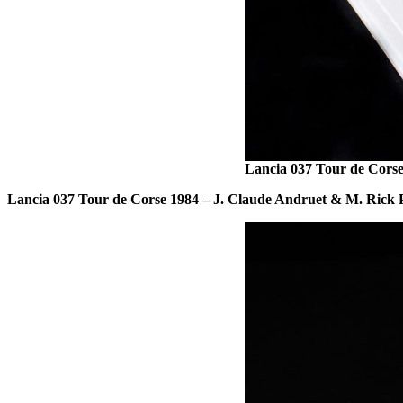
Lancia 037 Tour de Corse
Lancia 037 Tour de Corse 1984 – J. Claude Andruet & M. Rick 