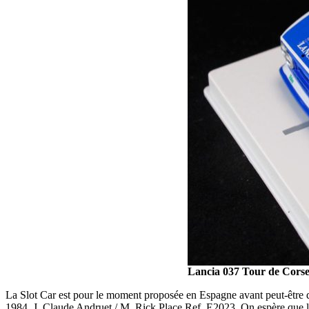
Lancia 037 Tour de Corse
La Slot Car est pour le moment proposée en Espagne avant peut-être 
1984. J. Claude Andruet / M. Rick Place Ref. E2023. On espère que 