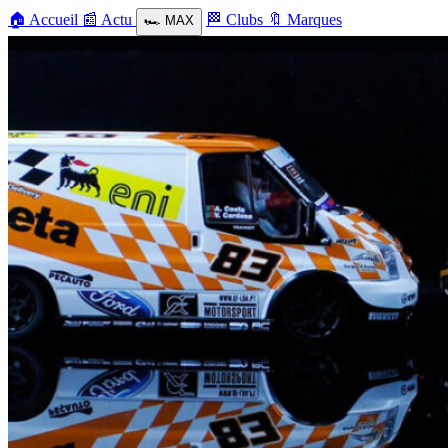
🏠
Accueil
📰
Actu
🏁
Clubs
🔖
Marques
🏎️
MAX