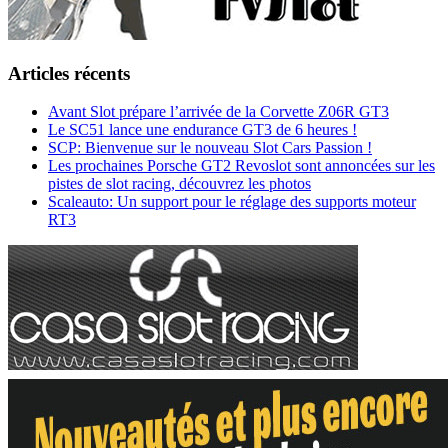
Articles récents
Avant Slot prépare l’arrivée de la Corvette Z06R GT3
Le SC51 lance une endurance GT3 de 6 heures !
SCP: Bienvenue sur le nouveau Slot Cars Passion !
Les prochaines Porsche GT2 Revoslot sont annoncées sur les
pistes de slot racing, découvrez les photos
Scaleauto: Un support pour le réglage des supports moteur
RT3