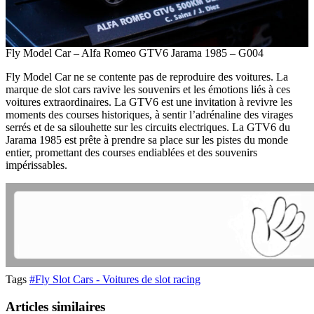
Fly Model Car – Alfa Romeo GTV6 Jarama 1985 – G004
Fly Model Car ne se contente pas de reproduire des voitures. La
marque de slot cars ravive les souvenirs et les émotions liés à ces
voitures extraordinaires. La GTV6 est une invitation à revivre les
moments des courses historiques, à sentir l’adrénaline des virages
serrés et de sa silouhette sur les circuits electriques. La GTV6 du
Jarama 1985 est prête à prendre sa place sur les pistes du monde
entier, promettant des courses endiablées et des souvenirs
impérissables.
Tags
#Fly Slot Cars - Voitures de slot racing
Articles similaires