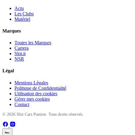
Actu
Les Clubs
Matériel
Marques
Toutes les Marques
Carrera
Slot.it
NSR
Légal
Mentions Légales
Politique de Confidentialité
Utilisation des cookies
Gérer mes cookies
Contact
© 2026 Slot Cars Passion. Tous droits réservés.
🏎️