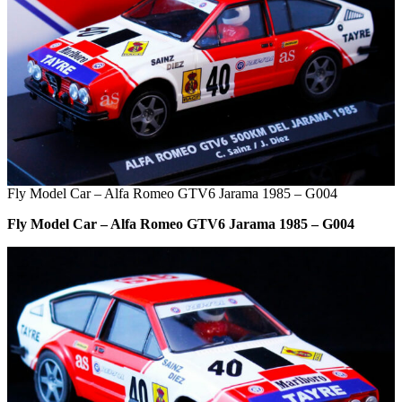
Fly Model Car – Alfa Romeo GTV6 Jarama 1985 – G004
Fly Model Car – Alfa Romeo GTV6 Jarama 1985 – G004