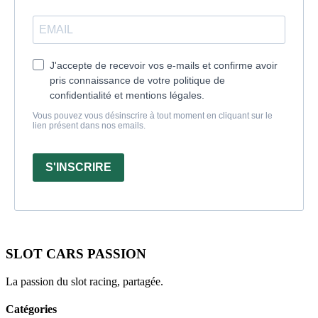
J'accepte de recevoir vos e-mails et confirme avoir
pris connaissance de votre politique de
confidentialité et mentions légales.
Vous pouvez vous désinscrire à tout moment en cliquant sur le
lien présent dans nos emails.
S'INSCRIRE
SLOT CARS PASSION
La passion du slot racing, partagée.
Catégories