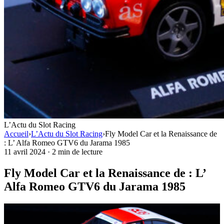
L’Actu du Slot Racing
Accueil
›
L’Actu du Slot Racing
›
Fly Model Car et la Renaissance de
: L’ Alfa Romeo GTV6 du Jarama 1985
11 avril 2024
·
2 min de lecture
Fly Model Car et la Renaissance de : L’
Alfa Romeo GTV6 du Jarama 1985