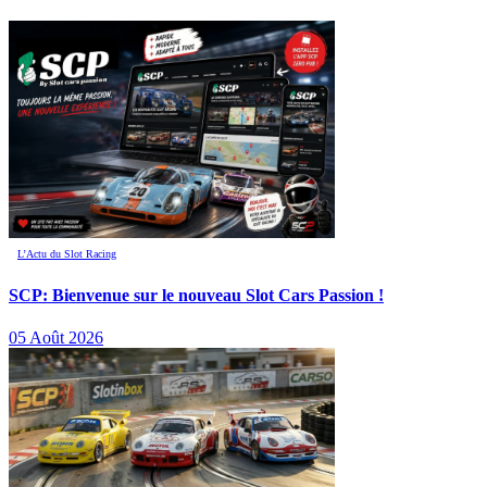
L’Actu du Slot Racing
SCP: Bienvenue sur le nouveau Slot Cars Passion !
05 Août 2026