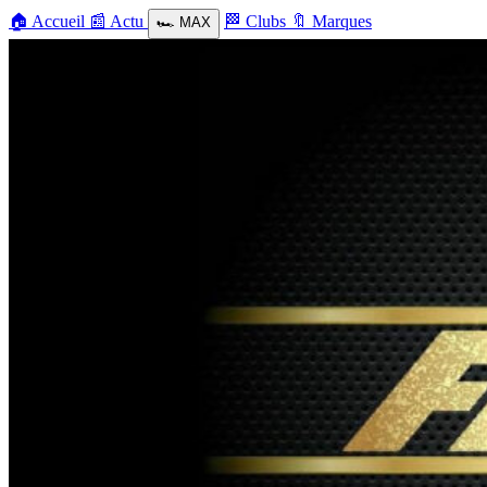
🏠
Accueil
📰
Actu
🏁
Clubs
🔖
Marques
🏎️
MAX