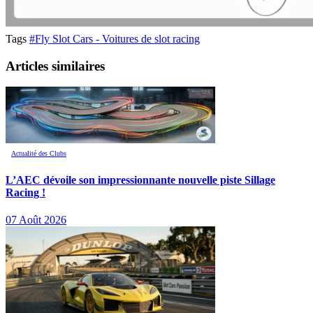
Tags
#Fly Slot Cars - Voitures de slot racing
Articles similaires
Actualité des Clubs
L’AEC dévoile son impressionnante nouvelle piste Sillage
Racing !
07 Août 2026