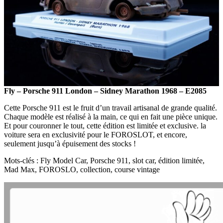
Fly – Porsche 911 London – Sidney Marathon 1968 – E2085
Cette Porsche 911 est le fruit d’un travail artisanal de grande qualité.
Chaque modèle est réalisé à la main, ce qui en fait une pièce unique.
Et pour couronner le tout, cette édition est limitée et exclusive. la
voiture sera en exclusivité pour le FOROSLOT, et encore,
seulement jusqu’à épuisement des stocks !
Mots-clés : Fly Model Car, Porsche 911, slot car, édition limitée,
Mad Max, FOROSLO, collection, course vintage