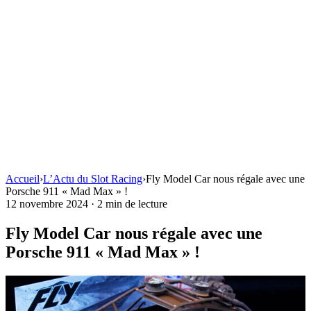
Accueil
›
L’Actu du Slot Racing
›
Fly Model Car nous régale avec une
Porsche 911 « Mad Max » !
12 novembre 2024
·
2 min de lecture
Fly Model Car nous régale avec une
Porsche 911 « Mad Max » !