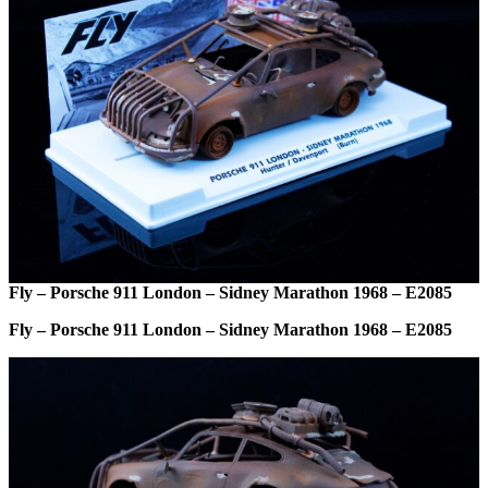
Fly – Porsche 911 London – Sidney Marathon 1968 – E2085
Fly – Porsche 911 London – Sidney Marathon 1968 – E2085