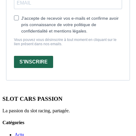
J'accepte de recevoir vos e-mails et confirme avoir
pris connaissance de votre politique de
confidentialité et mentions légales.
Vous pouvez vous désinscrire à tout moment en cliquant sur le
lien présent dans nos emails.
S'INSCRIRE
SLOT CARS PASSION
La passion du slot racing, partagée.
Catégories
Actu