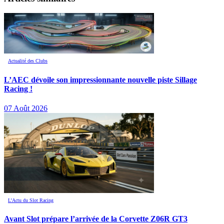
Actualité des Clubs
L’AEC dévoile son impressionnante nouvelle piste Sillage
Racing !
07 Août 2026
L’Actu du Slot Racing
Avant Slot prépare l’arrivée de la Corvette Z06R GT3