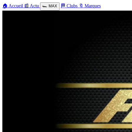
🏠
Accueil
📰
Actu
🏁
Clubs
🔖
Marques
🏎️
MAX