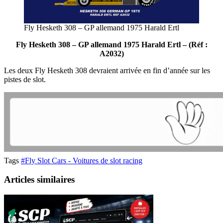
Fly Hesketh 308 – GP allemand 1975 Harald Ertl
Fly Hesketh 308 – GP allemand 1975 Harald Ertl – (Réf :
A2032)
Les deux Fly Hesketh 308 devraient arrivée en fin d’année sur les
pistes de slot.
Tags
#Fly Slot Cars - Voitures de slot racing
Articles similaires