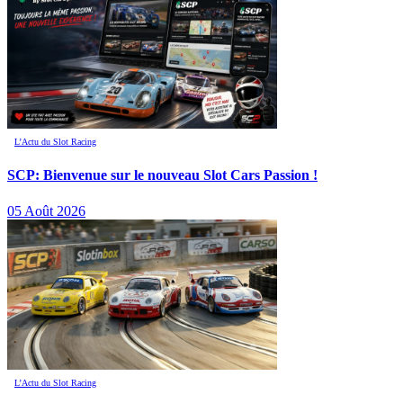
L’Actu du Slot Racing
SCP: Bienvenue sur le nouveau Slot Cars Passion !
05 Août 2026
L’Actu du Slot Racing