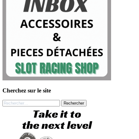
Cherchez sur le site
Rechercher :