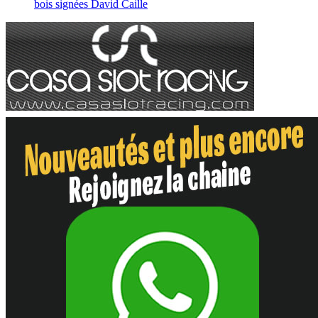
bois signées David Caille