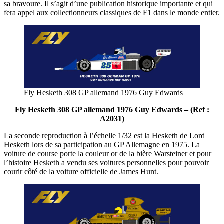
sa bravoure. Il s’agit d’une publication historique importante et qui
fera appel aux collectionneurs classiques de F1 dans le monde entier.
Fly Hesketh 308 GP allemand 1976 Guy Edwards
Fly Hesketh 308 GP allemand 1976 Guy Edwards – (Ref :
A2031)
La seconde reproduction à l’échelle 1/32 est la Hesketh de Lord
Hesketh lors de sa participation au GP Allemagne en 1975. La
voiture de course porte la couleur or de la bière Warsteiner et pour
l’histoire Hesketh a vendu ses voitures personnelles pour pouvoir
courir côté de la voiture officielle de James Hunt.