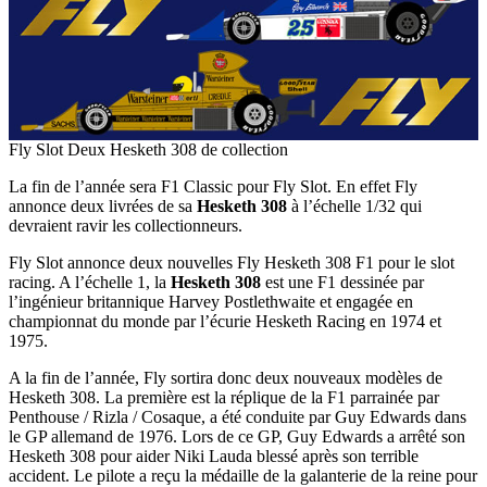
Fly Slot Deux Hesketh 308 de collection
La fin de l’année sera F1 Classic pour Fly Slot. En effet Fly
annonce deux livrées de sa
Hesketh 308
à l’échelle 1/32 qui
devraient ravir les collectionneurs.
Fly Slot annonce deux nouvelles Fly Hesketh 308 F1 pour le slot
racing. A l’échelle 1, la
Hesketh 308
est une F1 dessinée par
l’ingénieur britannique Harvey Postlethwaite et engagée en
championnat du monde par l’écurie Hesketh Racing en 1974 et
1975.
A la fin de l’année, Fly sortira donc deux nouveaux modèles de
Hesketh 308. La première est la réplique de la F1 parrainée par
Penthouse / Rizla / Cosaque, a été conduite par Guy Edwards dans
le GP allemand de 1976. Lors de ce GP, Guy Edwards a arrêté son
Hesketh 308 pour aider Niki Lauda blessé après son terrible
accident. Le pilote a reçu la médaille de la galanterie de la reine pour