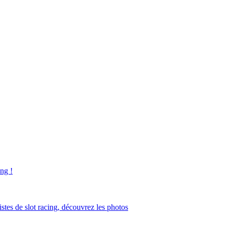
ng !
tes de slot racing, découvrez les photos