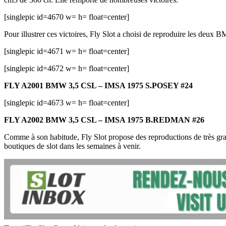
[singlepic id=4670 w= h= float=center]
Pour illustrer ces victoires, Fly Slot a choisi de reproduire les d
[singlepic id=4671 w= h= float=center]
[singlepic id=4672 w= h= float=center]
FLY A2001 BMW 3,5 CSL – IMSA 1975 S.POSEY #24
[singlepic id=4673 w= h= float=center]
FLY A2002 BMW 3,5 CSL – IMSA 1975 B.REDMAN #26
Comme à son habitude, Fly Slot propose des reproductions de très grand
boutiques de slot dans les semaines à venir.