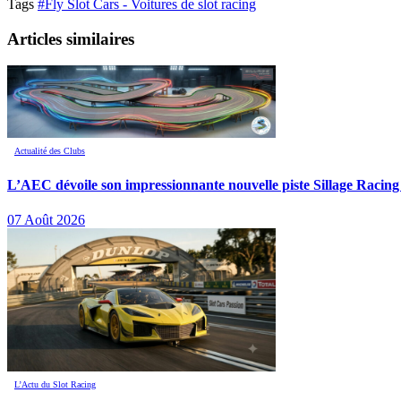
Tags
#Fly Slot Cars - Voitures de slot racing
Articles similaires
Actualité des Clubs
L’AEC dévoile son impressionnante nouvelle piste Sillage Racing
07 Août 2026
L’Actu du Slot Racing