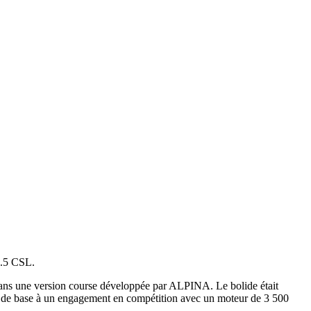
3.5 CSL.
ns une version course développée par ALPINA. Le bolide était
vira de base à un engagement en compétition avec un moteur de 3 500