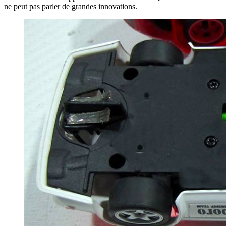
ne peut pas parler de grandes innovations.