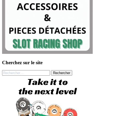
Cherchez sur le site
Rechercher :