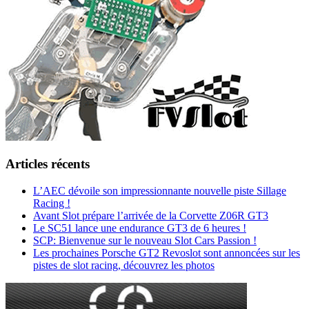
Articles récents
L’AEC dévoile son impressionnante nouvelle piste Sillage
Racing !
Avant Slot prépare l’arrivée de la Corvette Z06R GT3
Le SC51 lance une endurance GT3 de 6 heures !
SCP: Bienvenue sur le nouveau Slot Cars Passion !
Les prochaines Porsche GT2 Revoslot sont annoncées sur les
pistes de slot racing, découvrez les photos