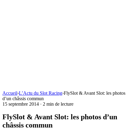
Accueil
›
L’Actu du Slot Racing
›
FlySlot & Avant Slot: les photos
d’un châssis commun
15 septembre 2014
·
2 min de lecture
FlySlot & Avant Slot: les photos d’un
châssis commun