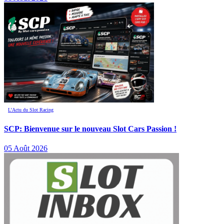
L’Actu du Slot Racing
SCP: Bienvenue sur le nouveau Slot Cars Passion !
05 Août 2026