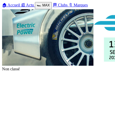
🏠
Accueil
📰
Actu
🏁
Clubs
🔖
Marques
🏎️
MAX
Non classé