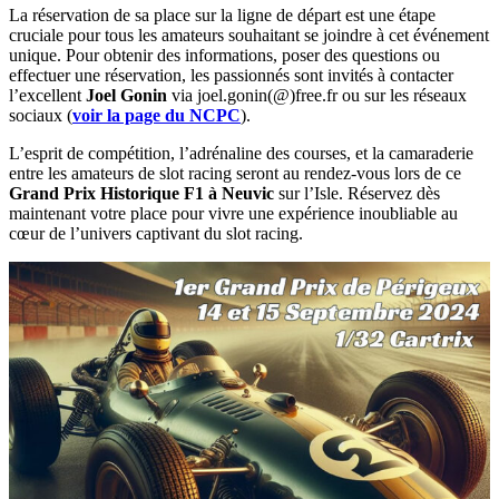
La réservation de sa place sur la ligne de départ est une étape
cruciale pour tous les amateurs souhaitant se joindre à cet événement
unique. Pour obtenir des informations, poser des questions ou
effectuer une réservation, les passionnés sont invités à contacter
l’excellent
Joel Gonin
via joel.gonin(@)free.fr ou sur les réseaux
sociaux (
voir la page du NCPC
).
L’esprit de compétition, l’adrénaline des courses, et la camaraderie
entre les amateurs de slot racing seront au rendez-vous lors de ce
Grand Prix Historique F1 à Neuvic
sur l’Isle. Réservez dès
maintenant votre place pour vivre une expérience inoubliable au
cœur de l’univers captivant du slot racing.