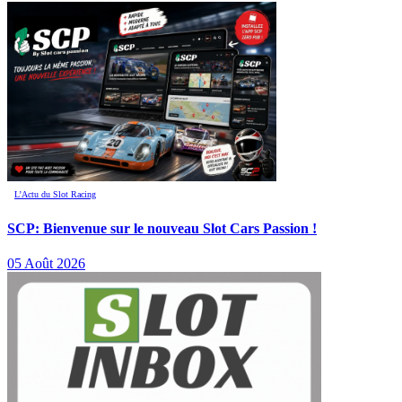
L’Actu du Slot Racing
SCP: Bienvenue sur le nouveau Slot Cars Passion !
05 Août 2026