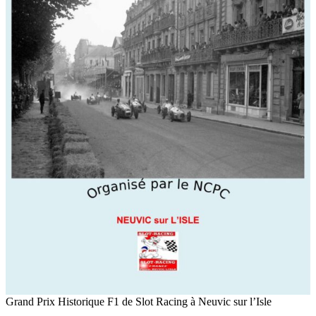
Grand Prix Historique F1 de Slot Racing à Neuvic sur l’Isle