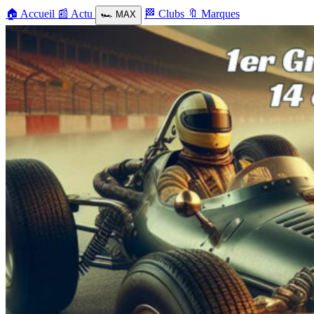
🏠
Accueil
📰
Actu
🏁
Clubs
🔖
Marques
🏎️
MAX