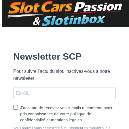
Newsletter SCP
Pour suivre l'actu du slot, Inscrivez-vous à notre
newsletter
J'accepte de recevoir vos e-mails et confirme avoir
pris connaissance de votre politique de
confidentialité et mentions légales.
Vous pouvez vous désinscrire à tout moment en cliquant sur le