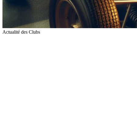
Actualité des Clubs