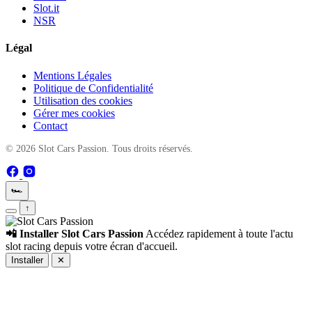
Slot.it
NSR
Légal
Mentions Légales
Politique de Confidentialité
Utilisation des cookies
Gérer mes cookies
Contact
© 2026 Slot Cars Passion. Tous droits réservés.
🏎️
↑
📲 Installer Slot Cars Passion
Accédez rapidement à toute l'actu
slot racing depuis votre écran d'accueil.
Installer
✕