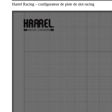
Harrel Racing – configurateur de piste de slot racing