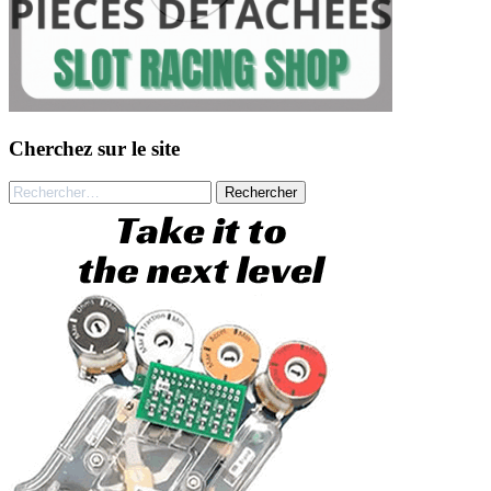
Cherchez sur le site
Rechercher :