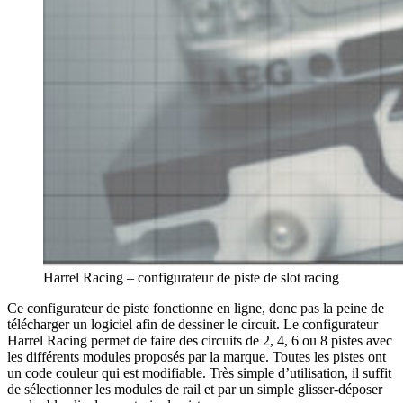
Harrel Racing – configurateur de piste de slot racing
Ce configurateur de piste fonctionne en ligne, donc pas la peine de
télécharger un logiciel afin de dessiner le circuit. Le configurateur
Harrel Racing permet de faire des circuits de 2, 4, 6 ou 8 pistes avec
les différents modules proposés par la marque. Toutes les pistes ont
un code couleur qui est modifiable. Très simple d’utilisation, il suffit
de sélectionner les modules de rail et par un simple glisser-déposer