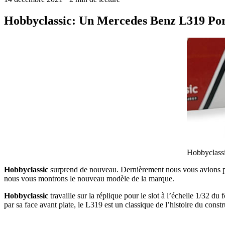
Hobbyclassic: Un Mercedes Benz L319 Pors
Hobbyclassi
Hobbyclassic
surprend de nouveau. Dernièrement nous vous avions p
nous vous montrons le nouveau modèle de la marque.
Hobbyclassic
travaille sur la réplique pour le slot à l’échelle 1/32 du
par sa face avant plate, le L319 est un classique de l’histoire du cons