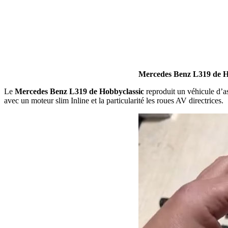
Mercedes Benz L319 de H
Le
Mercedes Benz L319 de Hobbyclassic
reproduit un véhicule d’as
avec un moteur slim Inline et la particularité les roues AV directrices.