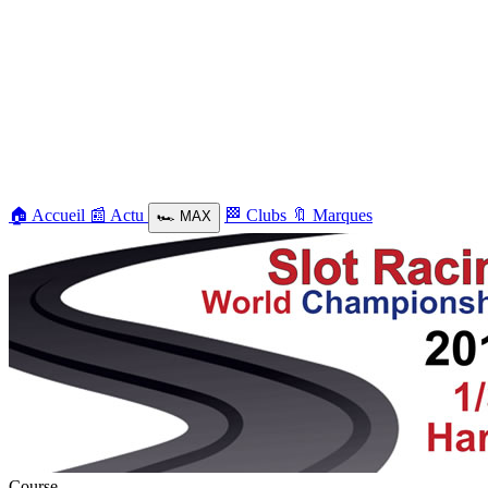
🏠
Accueil
📰
Actu
🏁
Clubs
🔖
Marques
🏎️
MAX
Course