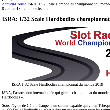
Accueil
›
Course
›
ISRA: 1/32 Scale Hardbodies championnat du mond
8 août 2018
·
2 min de lecture
ISRA: 1/32 Scale Hardbodies championna
ISRA 1-32 Scale Hardbodies championnat du monde 2019
ISRA, l’association internationale qui gère le championnat du monde d
Hardbodies ».
Sous l’égide de Gérard Caupène un sloteur expatrié qui vit en Tchéqu
« 1/32 Scale Hardbodies » c’est-à-dire un championnat pour les voitur