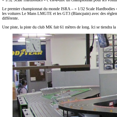
Le premier championnat du monde ISRA – « 1/32 Scale Hardbodies », se 
les voitures Le Mans LMGTE et les GT3 (Blancpain) avec des règlements
différente.
Une piste, la piste du club MK fait 61 mètres de long. Ici se tiendra 