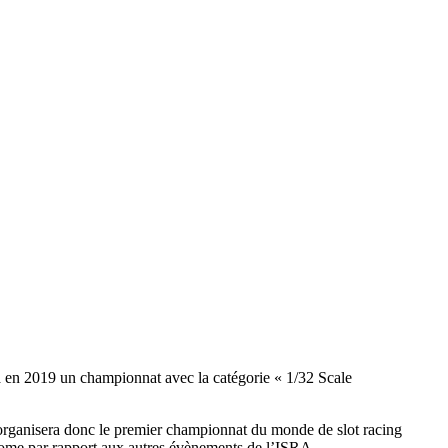
ra en 2019 un championnat avec la catégorie « 1/32 Scale
 organisera donc le premier championnat du monde de slot racing
onome par rapport aux autres évènements de l’ISRA.