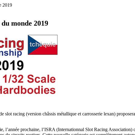
e 2019
t du monde 2019
e slot racing (version châssis métallique et carrosserie lexan) propose
ie, l’année prochaine, l’ISRA (Internationnal Slot Racing Association)
es de circuits routiers. Cette nouvelle catégorie est complètement aut