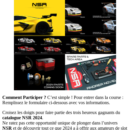
Comment Participer ?
C’est simple ! Pour entrer dans la course :
Remplissez le formulaire ci-dessous avec vos informations.
Croisez les doigts pour faire partie des trois heureux gagnants du
catalogue NSR 2024
.
Ne ratez pas cette opportunité unique de plonger dans l’univers
NSR
et de découvrir tout ce que 2024 a à offrir aux amateurs de slot