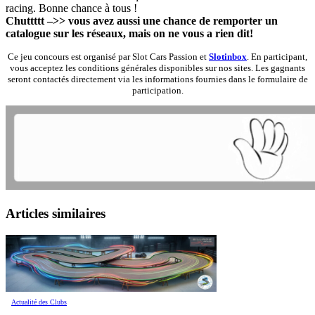
racing. Bonne chance à tous !
Chuttttt –>> vous avez aussi une chance de remporter un
catalogue sur les réseaux, mais on ne vous a rien dit!
Ce jeu concours est organisé par Slot Cars Passion et
Slotinbox
. En participant,
vous acceptez les conditions générales disponibles sur nos sites. Les gagnants
seront contactés directement via les informations fournies dans le formulaire de
participation.
Articles similaires
Actualité des Clubs