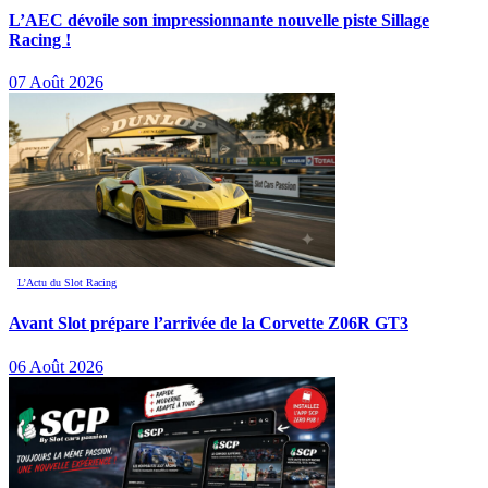
L’AEC dévoile son impressionnante nouvelle piste Sillage
Racing !
07 Août 2026
L’Actu du Slot Racing
Avant Slot prépare l’arrivée de la Corvette Z06R GT3
06 Août 2026