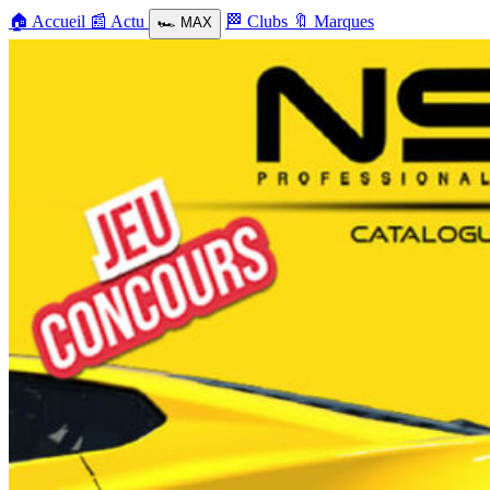
🏠
Accueil
📰
Actu
🏁
Clubs
🔖
Marques
🏎️
MAX