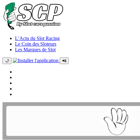
L’Actu du Slot Racing
Le Coin des Sloteurs
Les Marques de Slot
🌙
📲