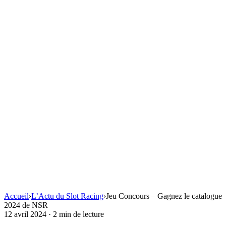
Accueil
›
L’Actu du Slot Racing
›
Jeu Concours – Gagnez le catalogue
2024 de NSR
12 avril 2024
·
2 min de lecture