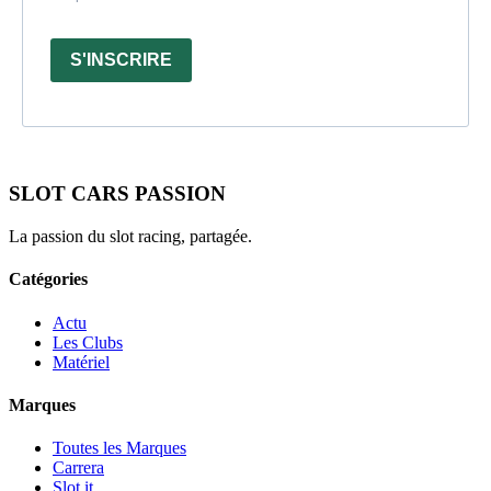
S'INSCRIRE
SLOT CARS PASSION
La passion du slot racing, partagée.
Catégories
Actu
Les Clubs
Matériel
Marques
Toutes les Marques
Carrera
Slot.it