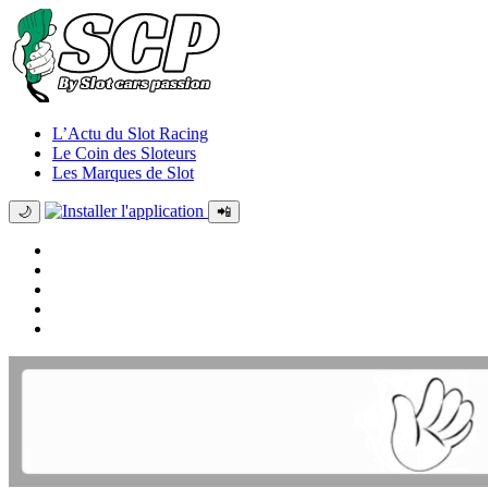
L’Actu du Slot Racing
Le Coin des Sloteurs
Les Marques de Slot
🌙
📲