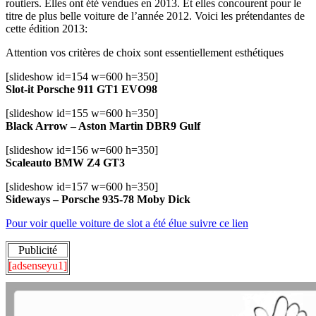
routiers. Elles ont été vendues en 2013. Et elles concourent pour le
titre de plus belle voiture de l’année 2012. Voici les prétendantes de
cette édition 2013:
Attention vos critères de choix sont essentiellement esthétiques
[slideshow id=154 w=600 h=350]
Slot-it Porsche 911 GT1 EVO98
[slideshow id=155 w=600 h=350]
Black Arrow – Aston Martin DBR9 Gulf
[slideshow id=156 w=600 h=350]
Scaleauto BMW Z4 GT3
[slideshow id=157 w=600 h=350]
Sideways – Porsche 935-78 Moby Dick
Pour voir quelle voiture de slot a été élue suivre ce lien
Publicité
[adsenseyu1]