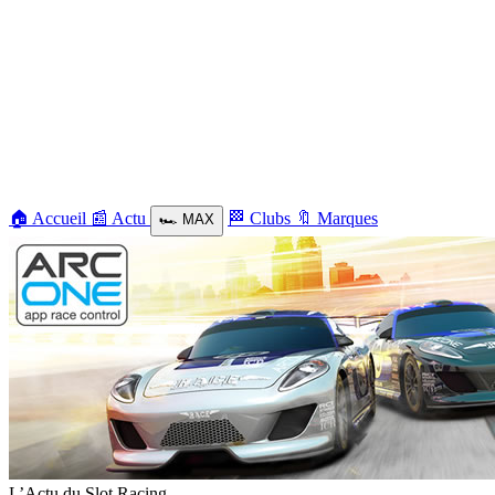
🏠
Accueil
📰
Actu
🏁
Clubs
🔖
Marques
🏎️
MAX
L’Actu du Slot Racing