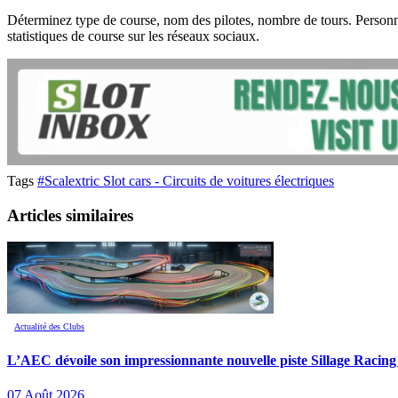
Déterminez type de course, nom des pilotes, nombre de tours. Personna
statistiques de course sur les réseaux sociaux.
Tags
#Scalextric Slot cars - Circuits de voitures électriques
Articles similaires
Actualité des Clubs
L’AEC dévoile son impressionnante nouvelle piste Sillage Racing
07 Août 2026