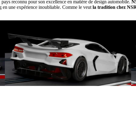
un pays reconnu pour son excellence en matière de design automobile.
N
ing en une expérience inoubliable. Comme le veut
la tradition chez NS