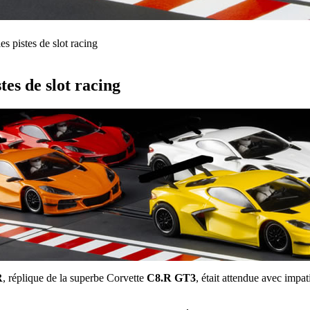
s pistes de slot racing
tes de slot racing
R
, réplique de la superbe Corvette
C8.R GT3
, était attendue avec impat