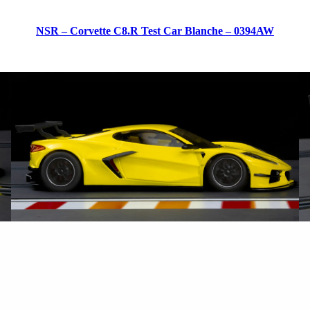
NSR – Corvette C8.R Test Car Blanche – 0394AW