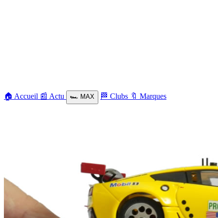
🏠
Accueil
📰
Actu
🏁
Clubs
🔖
Marques
🏎️
MAX