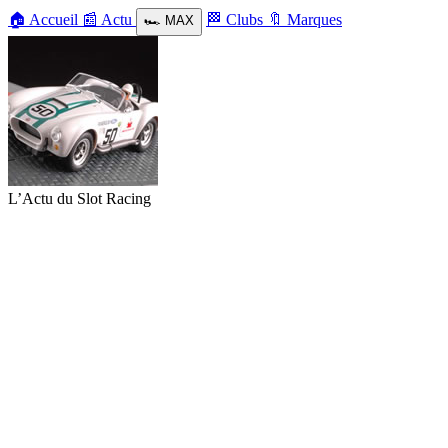
🏠
Accueil
📰
Actu
🏁
Clubs
🔖
Marques
🏎️
MAX
L’Actu du Slot Racing