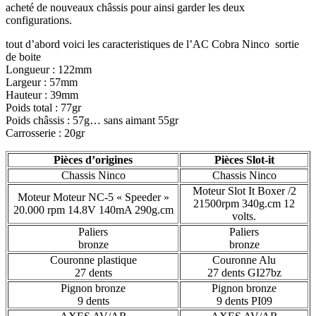
acheté de nouveaux châssis pour ainsi garder les deux
configurations.
tout d’abord voici les caracteristiques de l’AC Cobra Ninco sortie
de boite
Longueur : 122mm
Largeur : 57mm
Hauteur : 39mm
Poids total : 77gr
Poids châssis : 57g… sans aimant 55gr
Carrosserie : 20gr
Pièces d’origines
Pièces Slot-it
Chassis Ninco
Chassis Ninco
Moteur Slot It Boxer /2
Moteur Moteur NC-5 « Speeder »
21500rpm 340g.cm 12
20.000 rpm 14.8V 140mA 290g.cm
volts.
Paliers
Paliers
bronze
bronze
Couronne plastique
Couronne Alu
27 dents
27 dents GI27bz
Pignon bronze
Pignon bronze
9 dents
9 dents PI09