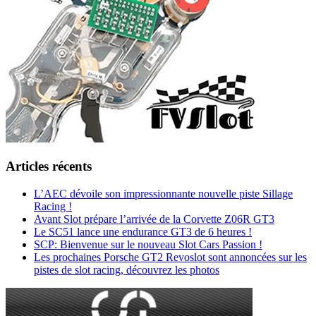
Articles récents
L’AEC dévoile son impressionnante nouvelle piste Sillage
Racing !
Avant Slot prépare l’arrivée de la Corvette Z06R GT3
Le SC51 lance une endurance GT3 de 6 heures !
SCP: Bienvenue sur le nouveau Slot Cars Passion !
Les prochaines Porsche GT2 Revoslot sont annoncées sur les
pistes de slot racing, découvrez les photos