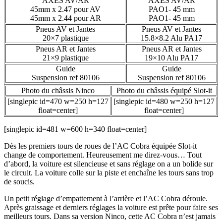
AXES AV/AR
AXES AV/AR
45mm x 2.47 pour AV
PAO1- 45 mm
45mm x 2.44 pour AR
PAO1- 45 mm
Pneus AV et Jantes
Pneus AV et Jantes
20×7 plastique
15.8×8.2 Alu PA17
Pneus AR et Jantes
Pneus AR et Jantes
21×9 plastique
19×10 Alu PA17
Guide
Guide
Suspension ref 80106
Suspension ref 80106
Photo du châssis Ninco
Photo du châssis équipé Slot-it
[singlepic id=470 w=250 h=127
[singlepic id=480 w=250 h=127
float=center]
float=center]
[singlepic id=481 w=600 h=340 float=center]
Dès les premiers tours de roues de l’AC Cobra équipée Slot-it
change de comportement. Heureusement me direz-vous… Tout
d’abord, la voiture est silencieuse et sans réglage on a un bolide sur
le circuit. La voiture colle sur la piste et enchaîne les tours sans trop
de soucis.
Un petit réglage d’empattement à l’arrière et l’AC Cobra déroule.
Après graissage et derniers réglages la voiture est prête pour faire ses
meilleurs tours. Dans sa version Ninco, cette AC Cobra n’est jamais