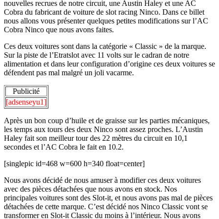
nouvelles recrues de notre circuit, une Austin Haley et une AC
Cobra du fabricant de voiture de slot racing Ninco. Dans ce billet
nous allons vous présenter quelques petites modifications sur l’AC
Cobra Ninco que nous avons faites.
Ces deux voitures sont dans la catégorie « Classic » de la marque.
Sur la piste de l’Etratslot avec 11 volts sur le cadran de notre
alimentation et dans leur configuration d’origine ces deux voitures se
défendent pas mal malgré un joli vacarme.
Publicité
[adsenseyu1]
Après un bon coup d’huile et de graisse sur les parties mécaniques,
les temps aux tours des deux Ninco sont assez proches. L’Austin
Haley fait son meilleur tour des 22 mètres du circuit en 10,1
secondes et l’AC Cobra le fait en 10.2.
[singlepic id=468 w=600 h=340 float=center]
Nous avons décidé de nous amuser à modifier ces deux voitures
avec des pièces détachées que nous avons en stock. Nos
principales voitures sont des Slot-it, et nous avons pas mal de pièces
détachées de cette marque. C’est décidé nos Ninco Classic vont se
transformer en Slot-it Classic du moins à l’intérieur. Nous avons