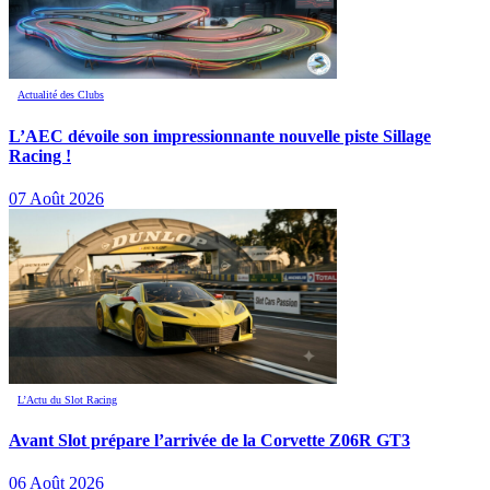
Actualité des Clubs
L’AEC dévoile son impressionnante nouvelle piste Sillage
Racing !
07 Août 2026
L’Actu du Slot Racing
Avant Slot prépare l’arrivée de la Corvette Z06R GT3
06 Août 2026