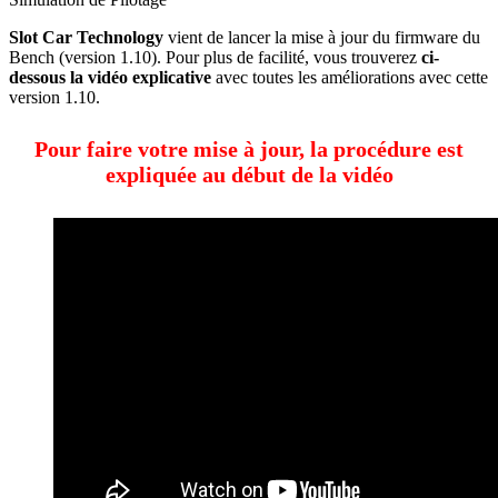
Slot Car Technology
vient de lancer la mise à jour du firmware du
Bench (version 1.10). Pour plus de facilité, vous trouverez
ci-
dessous la vidéo explicative
avec toutes les améliorations avec cette
version 1.10.
Pour faire votre mise à jour, la procédure est
expliquée au début de la vidéo