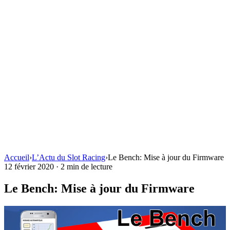
Accueil
›
L’Actu du Slot Racing
›
Le Bench: Mise à jour du Firmware
12 février 2020
·
2 min de lecture
Le Bench: Mise à jour du Firmware