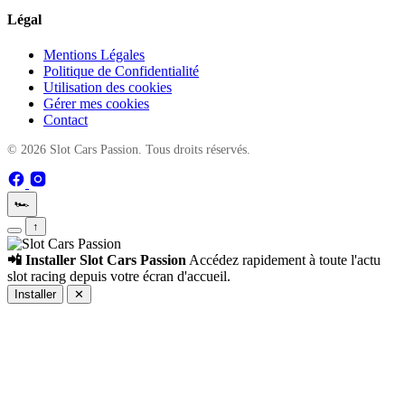
Légal
Mentions Légales
Politique de Confidentialité
Utilisation des cookies
Gérer mes cookies
Contact
© 2026 Slot Cars Passion. Tous droits réservés.
🏎️
↑
📲 Installer Slot Cars Passion
Accédez rapidement à toute l'actu
slot racing depuis votre écran d'accueil.
Installer
✕