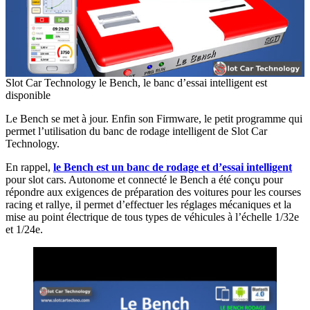
Slot Car Technology le Bench, le banc d’essai intelligent est
disponible
Le Bench se met à jour. Enfin son Firmware, le petit programme qui
permet l’utilisation du banc de rodage intelligent de Slot Car
Technology.
En rappel,
le Bench est un banc de rodage et d’essai intelligent
pour slot cars. Autonome et connecté le Bench a été conçu pour
répondre aux exigences de préparation des voitures pour les courses
racing et rallye, il permet d’effectuer les réglages mécaniques et la
mise au point électrique de tous types de véhicules à l’échelle 1/32e
et 1/24e.