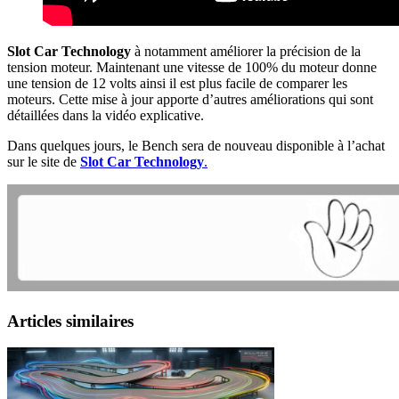
Slot Car Technology
à notamment améliorer la précision de la
tension moteur. Maintenant une vitesse de 100% du moteur donne
une tension de 12 volts ainsi il est plus facile de comparer les
moteurs. Cette mise à jour apporte d’autres améliorations qui sont
détaillées dans la vidéo explicative.
Dans quelques jours, le Bench sera de nouveau disponible à l’achat
sur le site de
Slot Car Technology
.
Articles similaires