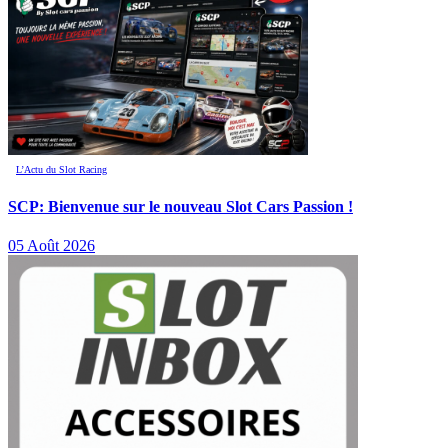
L’Actu du Slot Racing
SCP: Bienvenue sur le nouveau Slot Cars Passion !
05 Août 2026