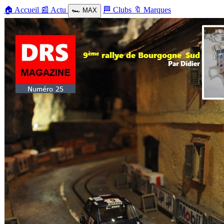
🏠
Accueil
📰
Actu
🏁
Clubs
🔖
Marques
🏎️
MAX