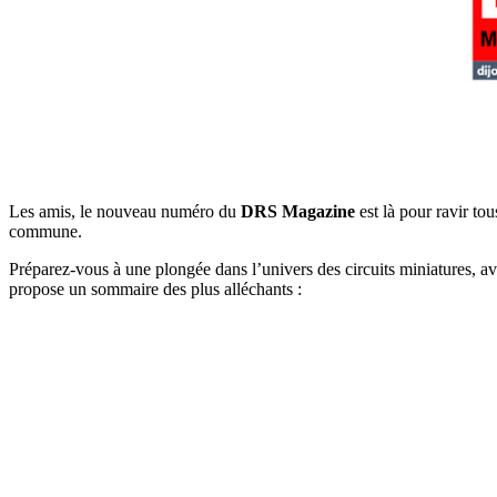
Les amis, le nouveau numéro du
DRS Magazine
est là pour ravir to
commune.
Préparez-vous à une plongée dans l’univers des circuits miniatures, a
propose un sommaire des plus alléchants :