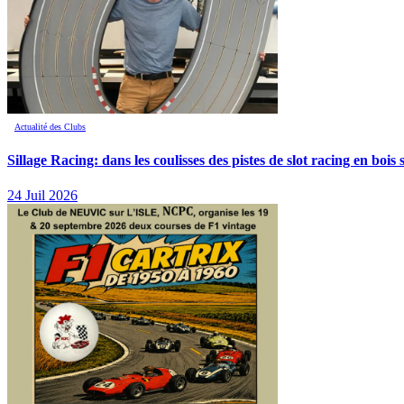
Actualité des Clubs
Sillage Racing: dans les coulisses des pistes de slot racing en bois
24 Juil 2026