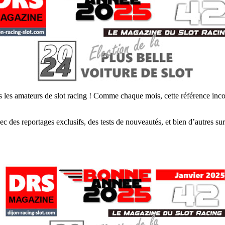
us les amateurs de slot racing ! Comme chaque mois, cette référence inc
vec des reportages exclusifs, des tests de nouveautés, et bien d’autre