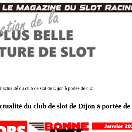
actualité du club de slot de Dijon à portée de clic
tualité du club de slot de Dijon à portée de 