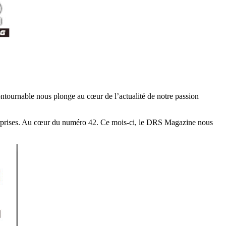
ontournable nous plonge au cœur de l’actualité de notre passion
s surprises. Au cœur du numéro 42. Ce mois-ci, le DRS Magazine nous