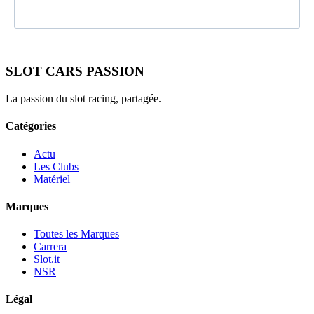
SLOT CARS PASSION
La passion du slot racing, partagée.
Catégories
Actu
Les Clubs
Matériel
Marques
Toutes les Marques
Carrera
Slot.it
NSR
Légal