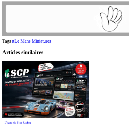
Tags
#Le Mans Miniatures
Articles similaires
L’Actu du Slot Racing