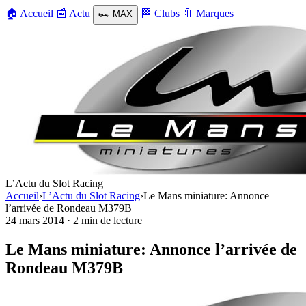
🏠
Accueil
📰
Actu
🏁
Clubs
🔖
Marques
🏎️
MAX
L’Actu du Slot Racing
Accueil
›
L’Actu du Slot Racing
›
Le Mans miniature: Annonce
l’arrivée de Rondeau M379B
24 mars 2014
·
2 min de lecture
Le Mans miniature: Annonce l’arrivée de
Rondeau M379B