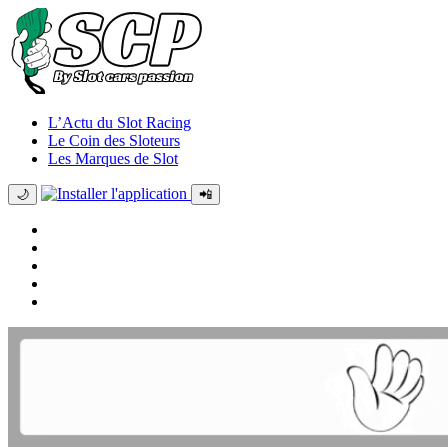
L’Actu du Slot Racing
Le Coin des Sloteurs
Les Marques de Slot
🌙
📲