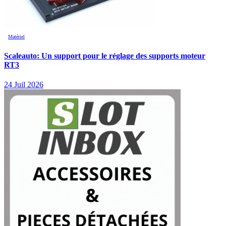
Matériel
Scaleauto: Un support pour le réglage des supports moteur
RT3
24 Juil 2026