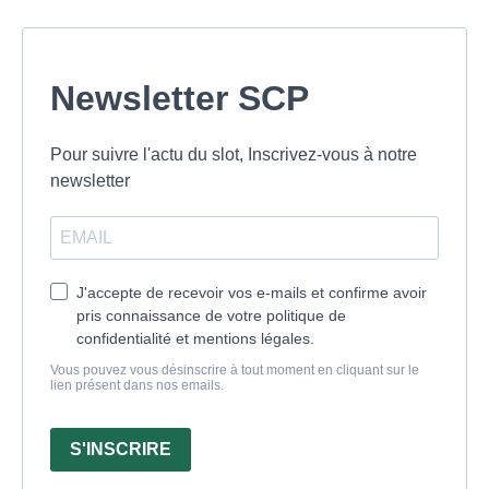
Newsletter SCP
Pour suivre l'actu du slot, Inscrivez-vous à notre
newsletter
J'accepte de recevoir vos e-mails et confirme avoir
pris connaissance de votre politique de
confidentialité et mentions légales.
Vous pouvez vous désinscrire à tout moment en cliquant sur le
lien présent dans nos emails.
S'INSCRIRE