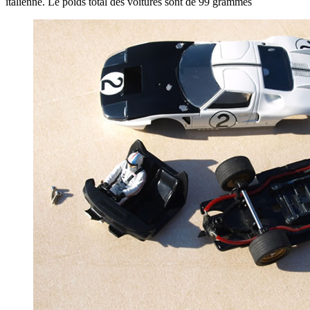
italienne. Le poids total des voitures sont de 99 grammes