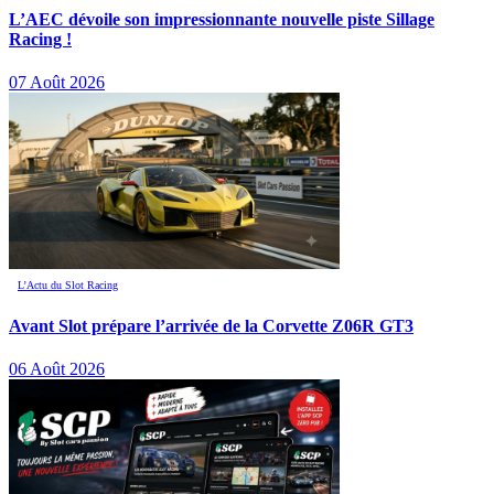
L’AEC dévoile son impressionnante nouvelle piste Sillage
Racing !
07 Août 2026
L’Actu du Slot Racing
Avant Slot prépare l’arrivée de la Corvette Z06R GT3
06 Août 2026