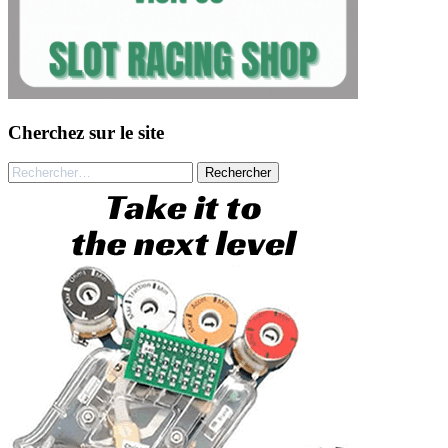
Cherchez sur le site
Rechercher :