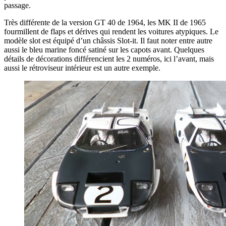
passage.
Très différente de la version GT 40 de 1964, les MK II de 1965
fourmillent de flaps et dérives qui rendent les voitures atypiques. Le
modèle slot est équipé d’un châssis Slot-it. Il faut noter entre autre
aussi le bleu marine foncé satiné sur les capots avant. Quelques
détails de décorations différencient les 2 numéros, ici l’avant, mais
aussi le rétroviseur intérieur est un autre exemple.