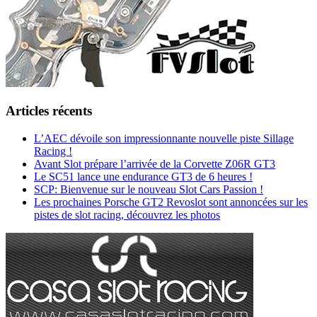
Articles récents
L’AEC dévoile son impressionnante nouvelle piste Sillage
Racing !
Avant Slot prépare l’arrivée de la Corvette Z06R GT3
Le SC51 lance une endurance GT3 de 6 heures !
SCP: Bienvenue sur le nouveau Slot Cars Passion !
Les prochaines Porsche GT2 Revoslot sont annoncées sur les
pistes de slot racing, découvrez les photos