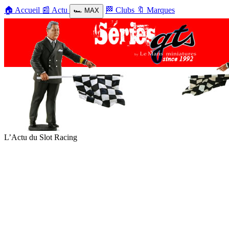
🏠
Accueil
📰
Actu
🏁
Clubs
🔖
Marques
🏎️
MAX
L’Actu du Slot Racing