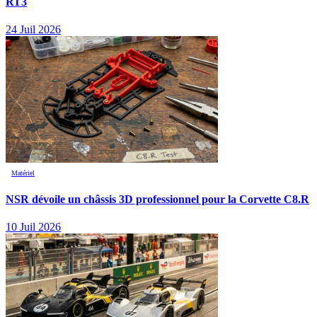
RT3
24 Juil 2026
Matériel
NSR dévoile un châssis 3D professionnel pour la Corvette C8.R
10 Juil 2026