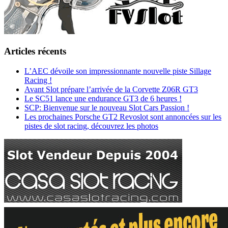
Articles récents
L’AEC dévoile son impressionnante nouvelle piste Sillage
Racing !
Avant Slot prépare l’arrivée de la Corvette Z06R GT3
Le SC51 lance une endurance GT3 de 6 heures !
SCP: Bienvenue sur le nouveau Slot Cars Passion !
Les prochaines Porsche GT2 Revoslot sont annoncées sur les
pistes de slot racing, découvrez les photos