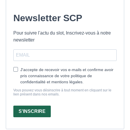
Newsletter SCP
Pour suivre l'actu du slot, Inscrivez-vous à notre
newsletter
J'accepte de recevoir vos e-mails et confirme avoir
pris connaissance de votre politique de
confidentialité et mentions légales.
Vous pouvez vous désinscrire à tout moment en cliquant sur le
lien présent dans nos emails.
S'INSCRIRE