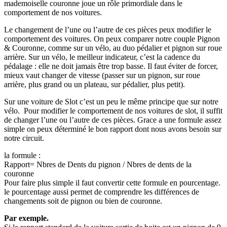
mademoiselle couronne joue un rôle primordiale dans le
comportement de nos voitures.
Le changement de l’une ou l’autre de ces pièces peux modifier le
comportement des voitures. On peux comparer notre couple Pignon
& Couronne, comme sur un vélo, au duo pédalier et pignon sur roue
arrière.
Sur un vélo, le meilleur indicateur, c’est la cadence du
pédalage : elle ne doit jamais être trop basse. Il faut éviter de forcer,
mieux vaut changer de vitesse (passer sur un pignon, sur roue
arrière, plus grand ou un plateau, sur pédalier, plus petit).
Sur une voiture de Slot c’est un peu le même principe que sur notre
vélo. Pour modifier le comportement de nos voitures de slot, il suffit
de changer l’une ou l’autre de ces pièces. Grace a une formule assez
simple on peux déterminé le bon rapport dont nous avons besoin sur
notre circuit.
la formule :
Rapport= Nbres de Dents du pignon / Nbres de dents de la
couronne
Pour faire plus simple il faut convertir cette formule en pourcentage.
le pourcentage aussi permet de comprendre les différences de
changements soit de pignon ou bien de couronne.
Par exemple.