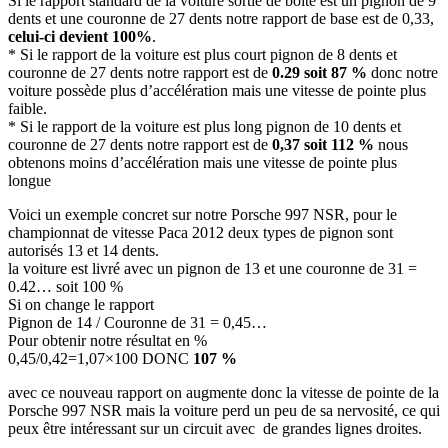
Si le rapport standard de la voiture sortie de boite est un pignon de 9
dents et une couronne de 27 dents notre rapport de base est de 0,33,
celui-ci devient 100%
.
* Si le rapport de la voiture est plus court pignon de 8 dents et
couronne de 27 dents notre rapport est de
0.29 soit 87 %
donc notre
voiture possède plus d’accélération mais une vitesse de pointe plus
faible.
* Si le rapport de la voiture est plus long pignon de 10 dents et
couronne de 27 dents notre rapport est de
0,37 soit 112 %
nous
obtenons moins d’accélération mais une vitesse de pointe plus
longue
Voici un exemple concret sur notre Porsche 997 NSR, pour le
championnat de vitesse Paca 2012 deux types de pignon sont
autorisés 13 et 14 dents.
la voiture est livré avec un pignon de 13 et une couronne de 31 =
0.42… soit 100 %
Si on change le rapport
Pignon de 14 / Couronne de 31 = 0,45…
Pour obtenir notre résultat en %
0,45/0,42=1,07×100 DONC
107 %
avec ce nouveau rapport on augmente donc la vitesse de pointe de la
Porsche 997 NSR mais la voiture perd un peu de sa nervosité, ce qui
peux être intéressant sur un circuit avec de grandes lignes droites.