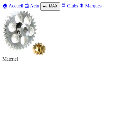
🏠
Accueil
📰
Actu
🏁
Clubs
🔖
Marques
🏎️
MAX
Matériel