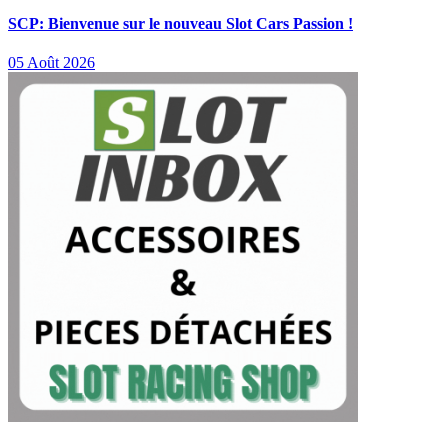
SCP: Bienvenue sur le nouveau Slot Cars Passion !
05 Août 2026