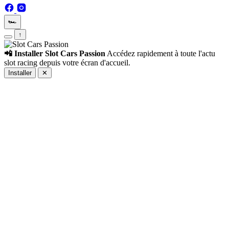
🏎️
↑
📲 Installer Slot Cars Passion
Accédez rapidement à toute l'actu
slot racing depuis votre écran d'accueil.
Installer
✕