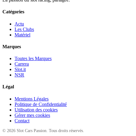
Catégories
Actu
Les Clubs
Matériel
Marques
Toutes les Marques
Carrera
Slot.it
NSR
Légal
Mentions Légales
Politique de Confidentialité
Utilisation des cookies
Gérer mes cookies
Contact
© 2026 Slot Cars Passion. Tous droits réservés.