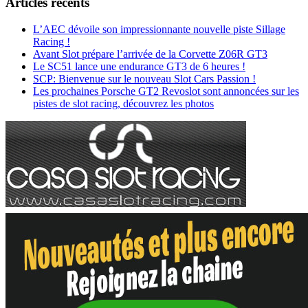
Articles récents
L’AEC dévoile son impressionnante nouvelle piste Sillage
Racing !
Avant Slot prépare l’arrivée de la Corvette Z06R GT3
Le SC51 lance une endurance GT3 de 6 heures !
SCP: Bienvenue sur le nouveau Slot Cars Passion !
Les prochaines Porsche GT2 Revoslot sont annoncées sur les
pistes de slot racing, découvrez les photos