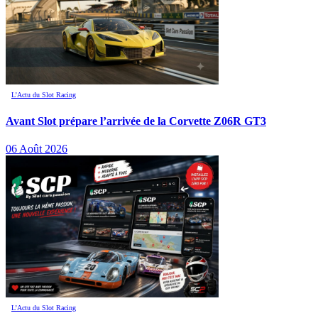
L’Actu du Slot Racing
Avant Slot prépare l’arrivée de la Corvette Z06R GT3
06 Août 2026
L’Actu du Slot Racing