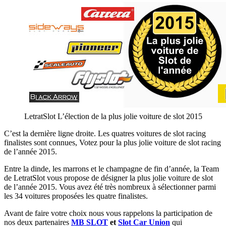
LetratSlot L’élection de la plus jolie voiture de slot 2015
C’est la dernière ligne droite. Les quatres voitures de slot racing
finalistes sont connues, Votez pour la plus jolie voiture de slot racing
de l’année 2015.
Entre la dinde, les marrons et le champagne de fin d’année, la Team
de LetratSlot vous propose de désigner la plus jolie voiture de slot
de l’année 2015. Vous avez été très nombreux à sélectionner parmi
les 34 voitures proposées les quatre finalistes.
Avant de faire votre choix nous vous rappelons la participation de
nos deux partenaires
MB SLOT
et
Slot Car Union
qui