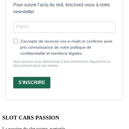
Pour suivre l'actu du slot, Inscrivez-vous à notre
newsletter
J'accepte de recevoir vos e-mails et confirme avoir
pris connaissance de votre politique de
confidentialité et mentions légales.
Vous pouvez vous désinscrire à tout moment en cliquant sur le
lien présent dans nos emails.
S'INSCRIRE
SLOT CARS PASSION
La passion du slot racing, partagée.