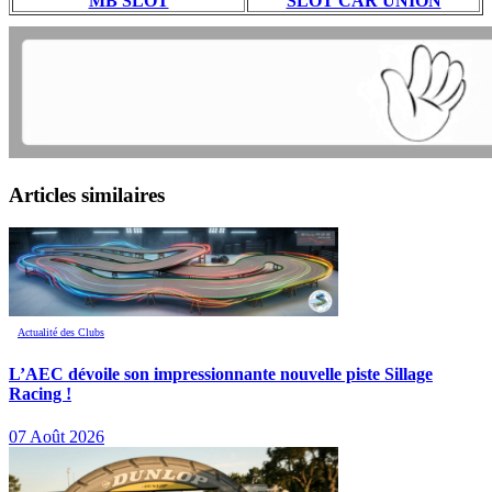
MB SLOT
SLOT CAR UNION
Articles similaires
Actualité des Clubs
L’AEC dévoile son impressionnante nouvelle piste Sillage
Racing !
07 Août 2026