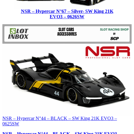
NSR – Hypercar N°67 – Silver- SW King 21K
EVO3 – 0626SW
NSR – Hypercar N°44 – BLACK – SW King 21K EVO3 –
0625SW
NSR – Hypercar N°44 – BLACK – SW King 21K EVO3 –