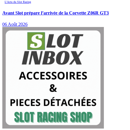
L’Actu du Slot Racing
Avant Slot prépare l’arrivée de la Corvette Z06R GT3
06 Août 2026