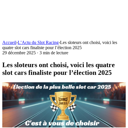
Accueil
›
L’Actu du Slot Racing
›
Les sloteurs ont choisi, voici les
quatre slot cars finaliste pour l’élection 2025
29 décembre 2025
·
3 min de lecture
Les sloteurs ont choisi, voici les quatre
slot cars finaliste pour l’élection 2025