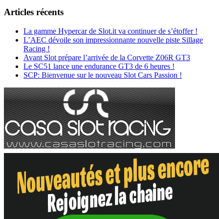
Articles récents
La gamme Hypercar de Slot.it va continuer de s’étoffer !
L’AEC dévoile son impressionnante nouvelle piste Sillage
Racing !
Avant Slot prépare l’arrivée de la Corvette Z06R GT3
Le SC51 lance une endurance GT3 de 6 heures !
SCP: Bienvenue sur le nouveau Slot Cars Passion !