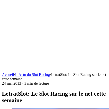
Accueil
›
L’Actu du Slot Racing
›
LetratSlot: Le Slot Racing sur le net
cette semaine
24 mai 2013
·
3 min de lecture
LetratSlot: Le Slot Racing sur le net cette
semaine