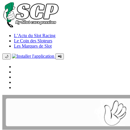
L’Actu du Slot Racing
Le Coin des Sloteurs
Les Marques de Slot
🌙
📲