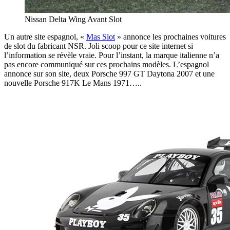
Nissan Delta Wing Avant Slot
Un autre site espagnol, «
Mas Slot
» annonce les prochaines voitures
de slot du fabricant NSR. Joli scoop pour ce site internet si
l’information se révèle vraie. Pour l’instant, la marque italienne n’a
pas encore communiqué sur ces prochains modèles. L’espagnol
annonce sur son site, deux Porsche 997 GT Daytona 2007 et une
nouvelle Porsche 917K Le Mans 1971…..