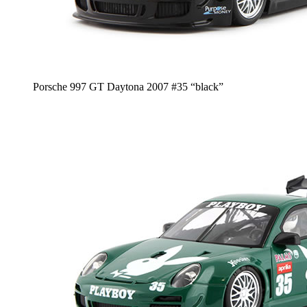
Porsche 997 GT Daytona 2007 #35 “black”