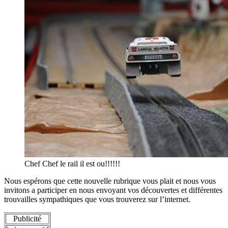
Chef Chef le rail il est ou!!!!!!
Nous espérons que cette nouvelle rubrique vous plait et nous vous
invitons a participer en nous envoyant vos découvertes et différentes
trouvailles sympathiques que vous trouverez sur l’internet.
Publicité