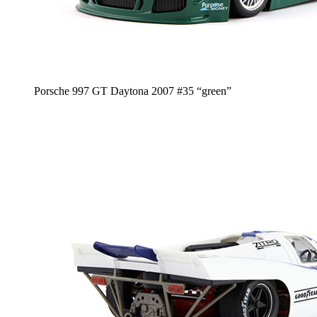
Porsche 997 GT Daytona 2007 #35 “green”