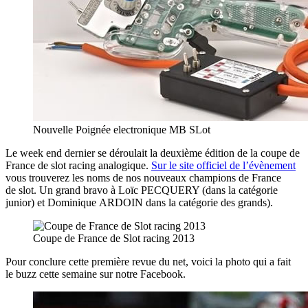
Nouvelle Poignée electronique MB SLot
Le week end dernier se déroulait la deuxième édition de la coupe de
France de slot racing analogique.
Sur le site officiel de l’évènement
vous trouverez les noms de nos nouveaux champions de France
de slot. Un grand bravo à Loïc PECQUERY (dans la catégorie
junior) et Dominique ARDOIN dans la catégorie des grands).
Coupe de France de Slot racing 2013
Pour conclure cette première revue du net, voici la photo qui a fait
le buzz cette semaine sur notre Facebook.