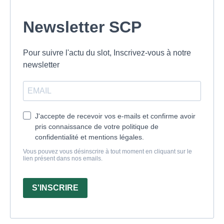
Newsletter SCP
Pour suivre l'actu du slot, Inscrivez-vous à notre
newsletter
J'accepte de recevoir vos e-mails et confirme avoir
pris connaissance de votre politique de
confidentialité et mentions légales.
Vous pouvez vous désinscrire à tout moment en cliquant sur le
lien présent dans nos emails.
S'INSCRIRE