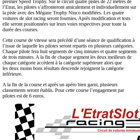
premier Speed Trophy. Sur le circuit quatre pistes de 22 mètres de
l’Etrat, les pilotes s’affronteront amicalement et individuellement sur
la piste avec des Mégane Trophy Ninco modifiées. Les quatre
voitures de slot racing seront fournies. Après modification et tests
elle seront positionnées sur leurs voies respectives pour toute la
durée des courses.
Cette course de vitesse sera précédé d’une séance de qualification à
l’issue de laquelle les pilotes seront repartis en plusieurs catégories.
Chaque pilote fera huit segments de cinq minutes et quatre segments
de trois minutes. A la fin de chaque segment les deux meilleurs de
chaque catégorie accèdent à la catégorie supérieure alors que
les deux moins bons résultats descende rejoignent la catégorie
inférieure.
A la fin de la course et après un apéro bien garni, plusieurs
classements seront établis. Pour cette course l’engagement par
pilotes est de 6 euros.