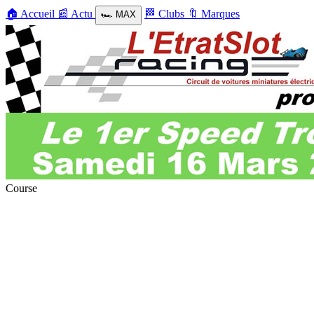
🏠
Accueil
📰
Actu
🏁
Clubs
🔖
Marques
🏎️
MAX
Course