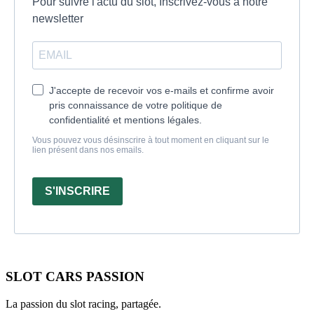
Pour suivre l'actu du slot, Inscrivez-vous à notre
newsletter
J'accepte de recevoir vos e-mails et confirme avoir
pris connaissance de votre politique de
confidentialité et mentions légales.
Vous pouvez vous désinscrire à tout moment en cliquant sur le
lien présent dans nos emails.
S'INSCRIRE
SLOT CARS PASSION
La passion du slot racing, partagée.